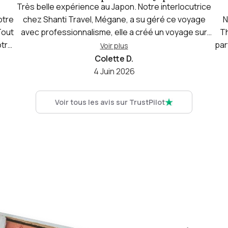
Très belle expérience au Japon. Notre interlocutrice
otre
chez Shanti Travel, Mégane, a su géré ce voyage
N
Tout
avec professionnalisme, elle a créé un voyage sur
Th
otre
mesure qui répondait à nos souhaits. Elle a été très
par
Voir plus
qui
à l'écoute, investie et réactive. Merci à Mégane pour
jus
Colette D.
été
ce magnifique circuit !
4 Juin 2026
rte
me
 ait
na
Voir tous les avis sur TrustPilot
est
l’éq
nt
et 
es
pou
d a
se
te
n
 delà
magn
0%
no
voy