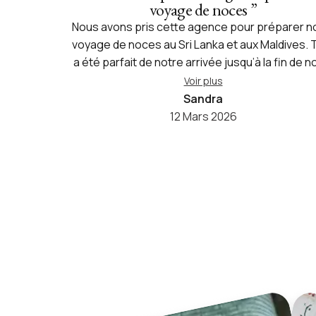
voyage de noces
”
Nous avons pris cette agence pour préparer n
voyage de noces au Sri Lanka et aux Maldives. 
a été parfait de notre arrivée jusqu’à la fin de n
voyage. Nous avons eu comme contact Naduni 
Voir plus
nous a tout de suite mis en confiance et qui a 
Sandra
très à l’écoute de nos besoins. Elle a fait en so
12 Mars 2026
que dans chaque hôtel où nous sommes allés il y
une décoration avec happy honey moon. Elle 
vraiment formidable car elle a cœur de vraime
nous faire plaisir. Nous avons pu voir toutes l
merveilles du Sri Lanka et notre chauffeur Hadi
été lui aussi formidable. Un grand merci à tou
l’équipe Shanti qui a été à la hauteur et même au
de ce que l’on espérait. Je recommande à 10
cette agence.