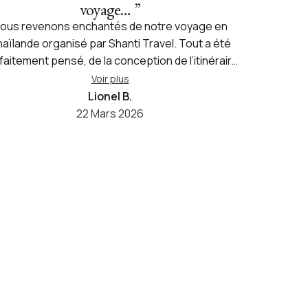
voyage…
”
ous revenons enchantés de notre voyage en
aïlande organisé par Shanti Travel. Tout a été
faitement pensé, de la conception de l’itinéraire
qu’au suivi sur place. L’agence a su comprendre
Voir plus
nos attentes et nous proposer un voyage sur
Lionel B.
sure, équilibré entre découvertes culturelles,
22 Mars 2026
ture et moments de détente. Un grand merci à
uipe pour son professionnalisme, sa disponibilité
la qualité de l’accompagnement, ainsi qu’à Cédric
r l’excellent suivi logistique. Nous nous sommes
ntis en confiance tout au long du séjour, ce qui
ous a permis de profiter pleinement de cette
ifique destination. Nous ferons sans hésiter de
uveau appel à Shanti Travel pour nos prochains
ages en Asie et recommandons vivement cette
agence.