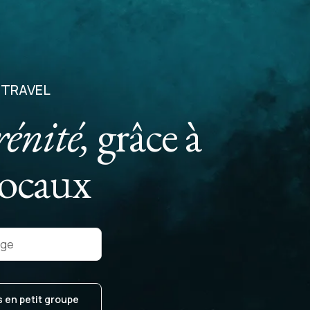
 TRAVEL
rénité,
grâce à
locaux
age
 en petit groupe