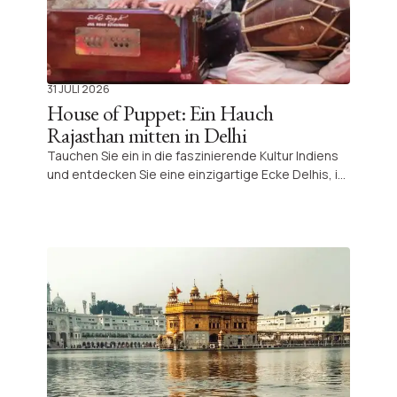
31 JULI 2026
House of Puppet: Ein Hauch
Rajasthan mitten in Delhi
Tauchen Sie ein in die faszinierende Kultur Indiens
und entdecken Sie eine einzigartige Ecke Delhis, in
der Künstler die jahrhundertealte Kunst Rajasthans
mit lebendigen Aufführungen und sozialen
Projekten bewahren. Eine authentische und
inspirierende Begegnung, die Sie bei Ihrem
Aufenthalt in der Hauptstadt nicht verpassen
sollten.