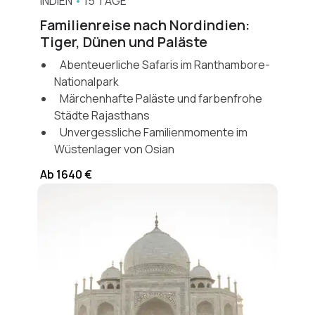
INDIEN
•
15 TAGE
Familienreise nach Nordindien:
Tiger, Dünen und Paläste
Abenteuerliche Safaris im Ranthambore-
Nationalpark
Märchenhafte Paläste und farbenfrohe
Städte Rajasthans
Unvergessliche Familienmomente im
Wüstenlager von Osian
Ab 1640 €