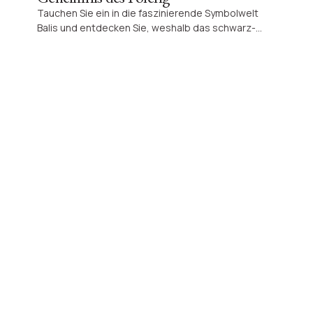
Tauchen Sie ein in die faszinierende Symbolwelt
Balis und entdecken Sie, weshalb das schwarz-
weiße Karomuster überall auf der Insel ein tieferes
Gleichgewicht verkörpert. Lernen Sie mehr über die
spirituelle Bedeutung des Poleng, das Herzstück
balinesischer Harmonie.