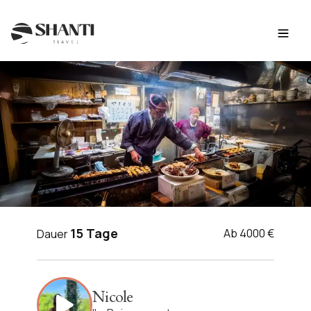
Intro
Reiseroute
Tag für Tag
Budget
FAQ
JAPAN REISE
15 Tage
Ab 4000 €
Dauer
Japans kulinarische
Köstlichkeiten
Nicole