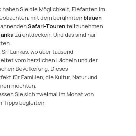
haben Sie die Möglichkeit, Elefanten im
beobachten, mit dem berühmten
blauen
spannenden
Safari-Touren
teilzunehmen
 Lanka
zu entdecken. Und das sind nur
rten.
t Sri Lankas, wo über tausend
leitet vom herzlichen Lächeln und der
schen Bevölkerung. Dieses
kt für Familien, die Kultur, Natur und
einen möchten.
assen Sie sich zweimal im Monat von
n Tipps begleiten.