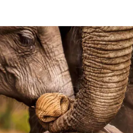
Familienurlaub: Sri Lanka mi
14 Tage
-
Ab
1340
€