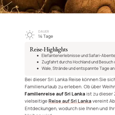
SRI L
Familienurl
DAUER
14 Tage
mit 
Reise-Highlights
Elefantenerlebnisse und Safari-Abent
Zugfahrt durchs Hochland und Besuch
Wale, Strände und entspannte Tage an
Reisero
Bei dieser Sri Lanka Reise können Sie sic
Familienurlaub zu erleben. Ob über Weihn
Familienreise auf Sri Lanka
ist zu dieser 
vielseitige
Reise auf Sri Lanka
vereint Ab
Entdeckungen, wodurch sie Ihnen und Ihr