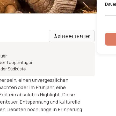
Daue
ANKA REISE
aub: Sri Lanka
Diese Reise teilen
Kindern
euer
 der Teeplantagen
 der Südküste
ute anzeigen
her sein, einen unvergesslichen
achten oder im Frühjahr, eine
Zeit ein absolutes Highlight. Diese
enteuer, Entspannung und kulturelle
en Liebsten noch lange in Erinnerung