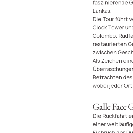
faszinierende 
Lankas.
Die Tour führt 
Clock Tower un
Colombo. Radfah
restaurierten G
zwischen Geschä
Als Zeichen ei
Überraschungen
Betrachten des
wobei jeder Ort
Galle Face G
Die Rückfahrt e
einer weitläufi
Einbruch der Du