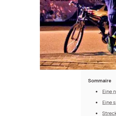
Sommaire
Eine 
Eine s
Strec