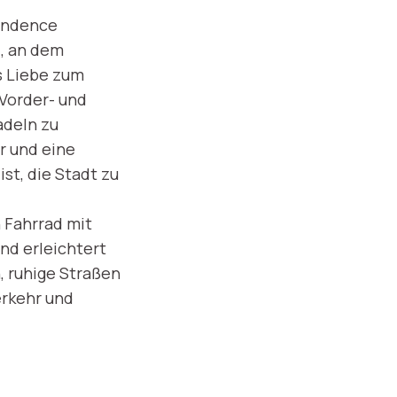
pendence
, an dem
s Liebe zum
 Vorder- und
adeln zu
r und eine
st, die Stadt zu
n Fahrrad mit
nd erleichtert
, ruhige Straßen
erkehr und