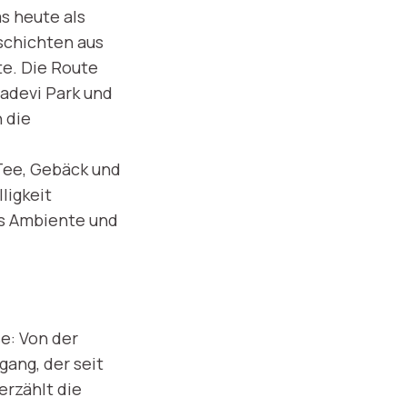
s heute als
schichten aus
te. Die Route
adevi Park und
 die
 Tee, Gebäck und
ligkeit
as Ambiente und
e: Von der
gang, der seit
erzählt die