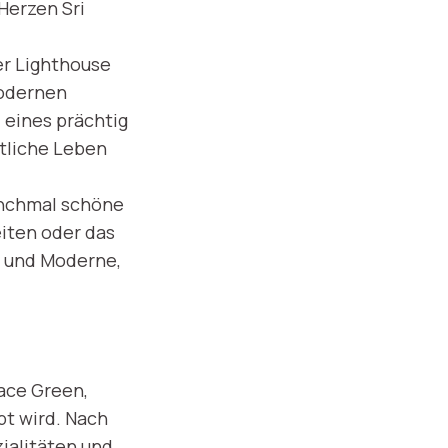
Herzen Sri
er Lighthouse
modernen
 eines prächtig
ftliche Leben
anchmal schöne
iten oder das
 und Moderne,
ace Green,
bt wird. Nach
ialitäten und