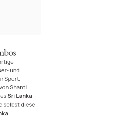
ombos
artige
uer- und
n Sport,
 von Shanti
des
Sri Lanka
e selbst diese
nka
.