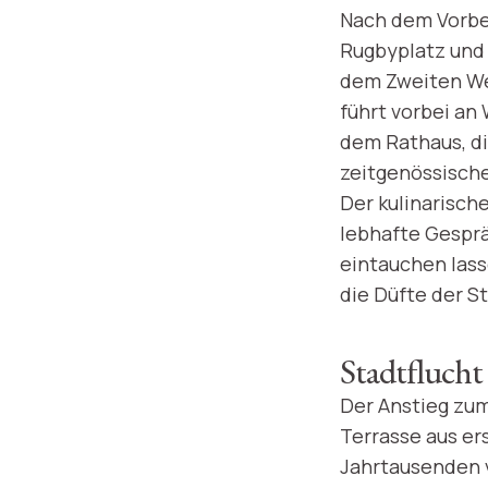
Nach dem Vorbe
Rugbyplatz und 
dem Zweiten Wel
führt vorbei a
dem Rathaus, di
zeitgenössisch
Der kulinarisch
lebhafte Gesprä
eintauchen lass
die Düfte der S
Stadtfluch
Der Anstieg zum
Terrasse aus er
Jahrtausenden v