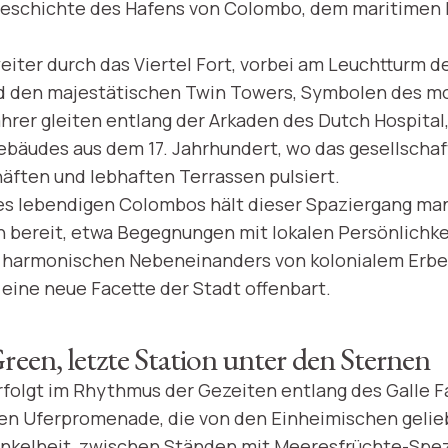
Geschichte des Hafens von Colombo, dem maritimen 
weiter durch das Viertel Fort, vorbei am Leuchtturm d
d den majestätischen Twin Towers, Symbolen des 
rer gleiten entlang der Arkaden des Dutch Hospital,
ebäudes aus dem 17. Jahrhundert, wo das gesellscha
ften und lebhaften Terrassen pulsiert.
nes lebendigen Colombos hält dieser Spaziergang m
 bereit, etwa Begegnungen mit lokalen Persönlichke
 harmonischen Nebeneinanders von kolonialem Erbe
 eine neue Facette der Stadt offenbart.
reen, letzte Station unter den Sternen
rfolgt im Rhythmus der Gezeiten entlang des Galle F
gen Uferpromenade, die von den Einheimischen gelie
nkelheit, zwischen Ständen mit Meeresfrüchte-Spez