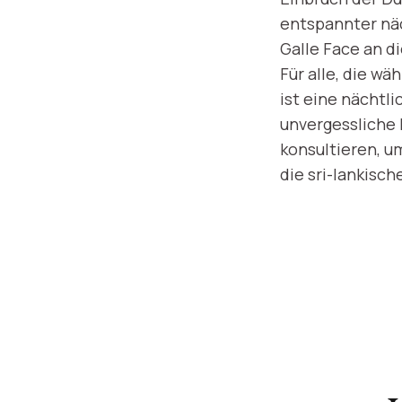
entspannter näc
Galle Face an d
Für alle, die wä
ist eine nächtl
unvergessliche 
konsultieren, u
die sri-lankisc