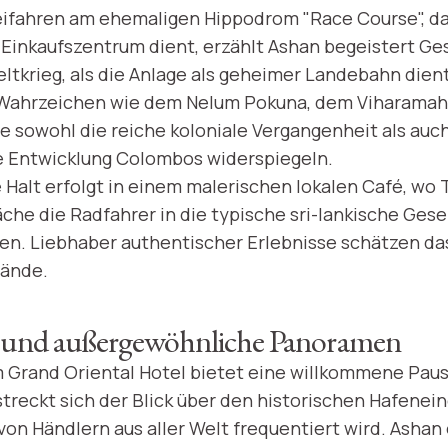
ifahren am ehemaligen Hippodrom "Race Course", da
Einkaufszentrum dient, erzählt Ashan begeistert Ge
tkrieg, als die Anlage als geheimer Landebahn dien
n Wahrzeichen wie dem Nelum Pokuna, dem Viharamah
e sowohl die reiche koloniale Vergangenheit als auch
e Entwicklung Colombos widerspiegeln.
e Halt erfolgt in einem malerischen lokalen Café, wo
che die Radfahrer in die typische sri-lankische Gesel
en. Liebhaber authentischer Erlebnisse schätzen d
tände.
t und außergewöhnliche Panoramen
 Grand Oriental Hotel bietet eine willkommene Paus
streckt sich der Blick über den historischen Hafenein
on Händlern aus aller Welt frequentiert wird. Ashan 