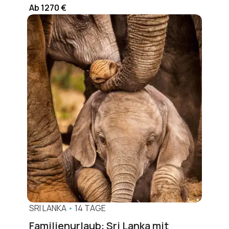
Ab 1270 €
SRI LANKA
•
14 TAGE
Familienurlaub: Sri Lanka mit