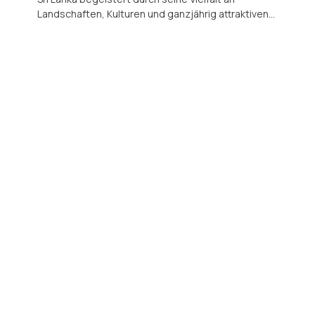
Landschaften, Kulturen und ganzjährig attraktiven
Reisezielen. Entdecken Sie, warum diese Insel
jeden Reisemonat zu etwas Besonderem macht
und wie moderne Infrastruktur und neue Trends
den Tourismus nachhaltig beleben.