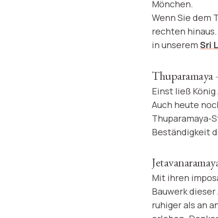
Mönchen.
Wenn Sie dem Te
rechten hinaus.
in unserem
Sri 
Thuparamaya – 
Einst ließ König
Auch heute noch
Thuparamaya-Stu
Beständigkeit d
Jetavanaramaya
Mit ihren impos
Bauwerk dieser 
ruhiger als an 