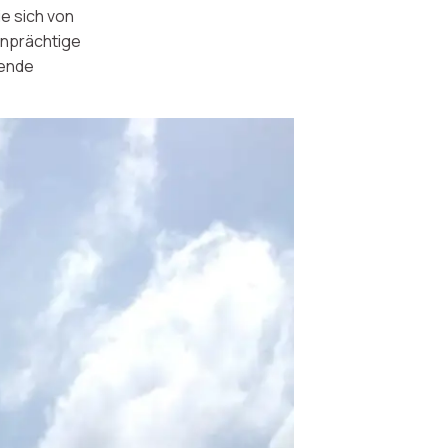
ie sich von
enprächtige
rende