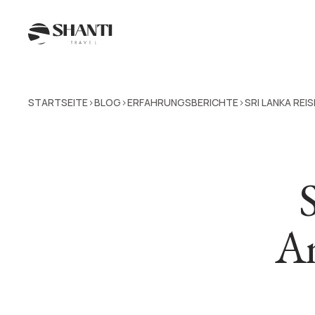
STARTSEITE
BLOG
ERFAHRUNGSBERICHTE
SRI LANKA RE
>
>
>
An