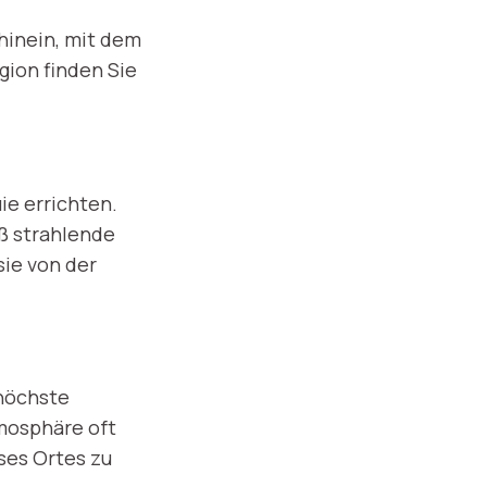
hinein, mit dem
gion finden Sie
ie errichten.
ß strahlende
sie von der
 höchste
tmosphäre oft
ses Ortes zu