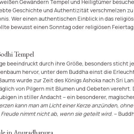
n weißen Gewändern Tempel und Heiligtümer besuchen
elebte Geschichte und Authentizität verschmelzen z
nis. Wer einen authentischen Einblick in das religiö
ollte bewusst einen Sonntag oder religiösen Feiertag
Bodhi Tempel
e beeindruckt durch ihre Größe, besonders sticht j
enbaum hervor, unter dem Buddha einst die Erleucht
Baums wurde zur Zeit des Königs Ashoka nach Sri La
täglich von Pilgern mit Blumen und Gebeten verehrt. 
ubigen in stiller Andacht – ein besonderer, magisch
rzen kann man am Licht einer Kerze anzünden, ohne d
Freude nimmt nicht ab, wenn sie geteilt wird.
– Budd
ale in Anuradhapura