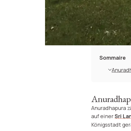
Sommaire
Anuradh
Anuradhapur
Anuradhapura zä
auf einer
Sri La
Königsstadt ger