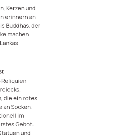
n, Kerzen und
n erinnern an
nis Buddhas, der
ücke machen
 Lankas
st
-Reliquien
reiecks.
 die ein rotes
e an Socken,
ionell im
rstes Gebot:
 Statuen und