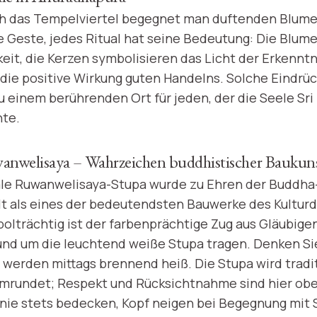
h das Tempelviertel begegnet man duftenden Blume
 Geste, jedes Ritual hat seine Bedeutung: Die Blume
keit, die Kerzen symbolisieren das Licht der Erkennt
 die positive Wirkung guten Handelns. Solche Eindr
 einem berührenden Ort für jeden, der die Seele Sri
te.
anwelisaya – Wahrzeichen buddhistischer Baukun
e Ruwanwelisaya-Stupa wurde zu Ehren der Buddha
ilt als eines der bedeutendsten Bauwerke des Kulturd
lträchtig ist der farbenprächtige Zug aus Gläubigen,
rund um die leuchtend weiße Stupa tragen. Denken Si
 werden mittags brennend heiß. Die Stupa wird tradit
umrundet; Respekt und Rücksichtnahme sind hier obe
nie stets bedecken, Kopf neigen bei Begegnung mit