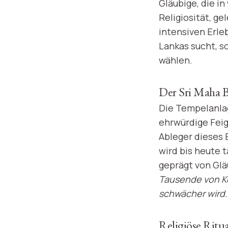
Gläubige, die i
Religiosität, g
intensiven Erleb
Lankas sucht, s
wählen.
Der Sri Maha 
Die Tempelanlag
ehrwürdige Feig
Ableger dieses 
wird bis heute 
geprägt von Glä
Tausende von Ke
schwächer wird. 
Religiöse Ritu