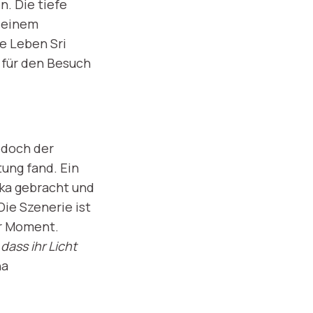
. Die tiefe
u einem
se Leben Sri
 für den Besuch
edoch der
ung fand. Ein
nka gebracht und
Die Szenerie ist
er Moment.
ass ihr Licht
ha