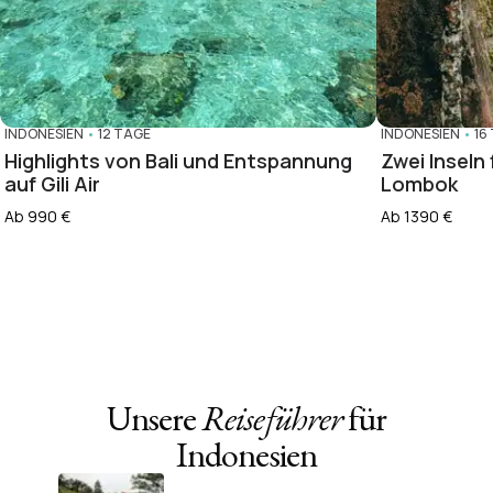
INDONESIEN
•
12 TAGE
INDONESIEN
•
16
Highlights von Bali und Entspannung
Zwei Inseln 
auf Gili Air
Lombok
Ab 990 €
Ab 1390 €
Unsere
Reiseführer
für
Indonesien