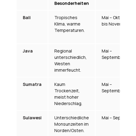
Besonderheiten
Bali
Tropisches
Mai – Oktober (b
Klima, warme
bis November)
Temperaturen.
Java
Regional
Mai –
unterschiedlich,
September/Okto
Westen
immerfeucht.
Sumatra
Kaum
Mai –
Trockenzeit,
September/Okto
meist hoher
Niederschlag.
Sulawesi
Unterschiedliche
Mai – September
Monsunzeiten im
Norden/Osten.