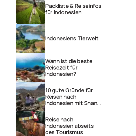
Packliste & Reiseinfos
für Indonesien
Indonesiens Tierwelt
Wann ist die beste
Reisezeit für
Indonesien?
10 gute Gründe für
Reisen nach
Indonesien mit Shanti
Travel
Reise nach
Indonesien abseits
des Tourismus