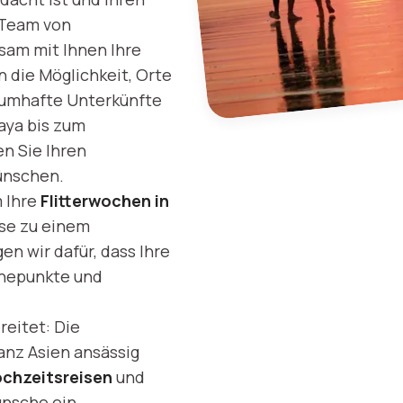
 Team von
sam mit Ihnen Ihre
n die Möglichkeit, Orte
aumhafte Unterkünfte
aya bis zum
en Sie Ihren
ünschen.
m Ihre
Flitterwochen in
ise zu einem
en wir dafür, dass Ihre
öhepunkte und
reitet: Die
ganz Asien ansässig
chzeitsreisen
und
nsche ein. .