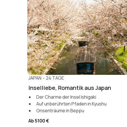
JAPAN
•
24 TAGE
Inselliebe, Romantik aus Japan
Der Charme der Insel Ishigaki
Auf unberührten Pfaden in Kyushu
Onsenträume in Beppu
Ab 5100 €