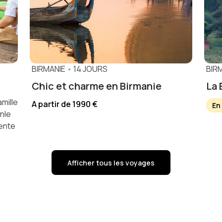
BIRMANIE
•
14 JOURS
BIR
Chic et charme en Birmanie
La 
mille
A partir de 1990 €
En
Inle
tente
Afficher tous les voyages