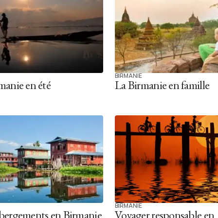
BIRMANIE
manie en été
La Birmanie en famille
BIRMANIE
bergements en Birmanie
Voyager responsable en