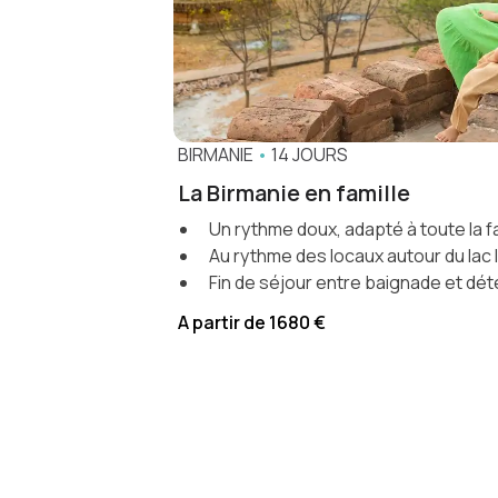
BIRMANIE
•
14 JOURS
La Birmanie en famille
Un rythme doux, adapté à toute la fa
Au rythme des locaux autour du lac 
Fin de séjour entre baignade et dé
A partir de 1680 €