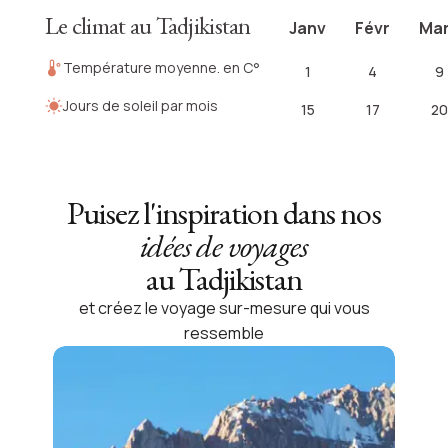
Le climat au Tadjikistan
Janv
Févr
Ma
Température moyenne. en C°
1
4
9
Jours de soleil par mois
15
17
20
Puisez l'inspiration dans nos
idées de voyages
au Tadjikistan
et créez le voyage sur-mesure qui vous
ressemble