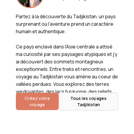
Partez à la découverte du Tadjikistan, un pays
surprenant où l’aventure prend un caractère
humain et authentique.
Ce pays enclavé dans l’Asie centrale a attisé
ma curiosité par ses paysages atypiques et j’y
ai découvert des sommets montagneux
exceptionnels. Entre treks et rencontres, un
voyage au Tadjikistan vous amène au coeur de
vallées perdues. Vous explorez des terres
verdoyantes, des lacs turquoise, des reliefs
Créez votre
Tous les voyages
minéraux et glaciers haut perchés, le tout
Voir plus
voyage
Tadjikistan
dans un contraste saisissant. Au programme
une aventure au coeur de contrées reculées
et désertes où vous n’y rencontrez que la
population tadjike à l’accueil chaleureux.