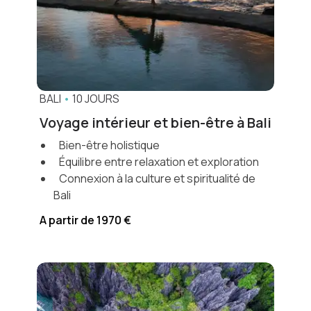
découverte et journées libres. Profitez de
l’expertise de votre
agence de voyage locale
en Asie
et créons ensemble un voyage à votre
rythme.
BALI
•
10 JOURS
Voyage intérieur et bien-être à Bali
Bien-être holistique
Équilibre entre relaxation et exploration
Connexion à la culture et spiritualité de
Bali
A partir de 1970 €