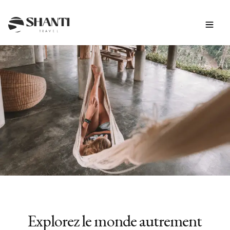
INSPIRATION
Détente et farniente
Explorez le monde autrement