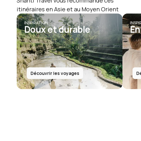
Shanti Travel vous recommande ces
itinéraires en Asie et au Moyen Orient
INSPIRATION
INSPI
Doux et durable
En
Découvrir les voyages
Dé