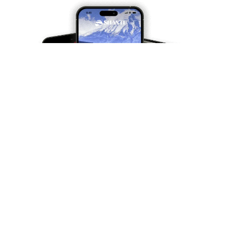
Voyagez autrement, voyagez
mieux
Abonnez-vous et recevez nos inspirations de
voyage et conseils pratiques deux fois par mois.
Votre email