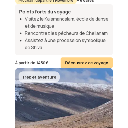
Prochain départ le 1 Novembre
+ 6 dates
Points forts du voyage
Visitez le Kalamandalam, école de danse
et de musique
Rencontrez les pêcheurs de Chellanam
Assistez à une procession symbolique
de Shiva
À partir de
1450
€
Découvrez ce voyage
Trek et aventure