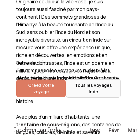
Originaire de Jaipur, la ville Rose, je suis
toujours aussi fasciné par mon pays-
continent ! Des sommets grandioses de
l’Himalaya à la beauté touchante de l'Inde du
Sud, sans oublier l'Inde du Nord et son
incroyable diversité, un
circuit en Inde
sur
mesure vous offre une expérience unique,
riche en découvertes, en émotions et en
authenticité.
Terre de contrastes, l’Inde est un poème en
J'accompagne les voyageurs curieux à la
mille langues : les couleurs du Rajasthan, la
découverte d’une
Inde authentique
, vibrante
sérénité du Kerala, la spiritualité du Gange, la
et infiniment vivante.
Créez votre
Tous les voyages
modernité trépidante de Mumbai… Ici, chaque
voyage
Inde
région est un monde, chaque rencontre une
histoire.
Avec plus d’un milliard d’habitants, une
trentaine de sous-régions
, des centaines de
Le climat en Inde
Janv
Févr
Ma
langues, cultures, divinités et saveurs