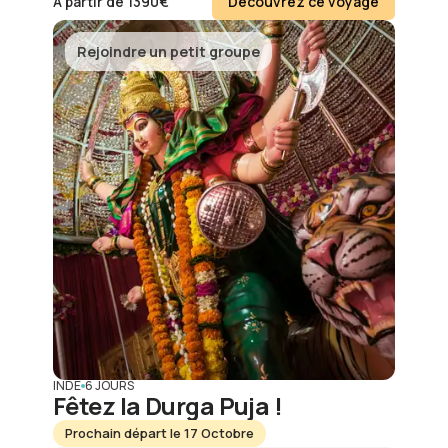
À partir de
1390
€
Découvrez ce voyage
Rejoindre un petit groupe
INDE
6 JOURS
Fêtez la Durga Puja !
Prochain départ le 17 Octobre