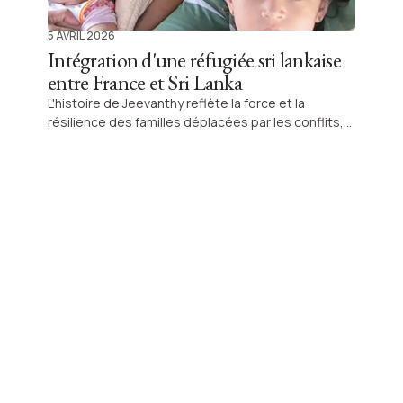
5 AVRIL 2026
Intégration d'une réfugiée sri lankaise
entre France et Sri Lanka
L'histoire de Jeevanthy reflète la force et la
résilience des familles déplacées par les conflits,
offrant un éclairage bouleversant sur l'intégration
et le souvenir de ses racines sri lankaises. Suivez le
parcours inspirant de cette femme entre l'exil,
l'adaptation et le retour aux origines.