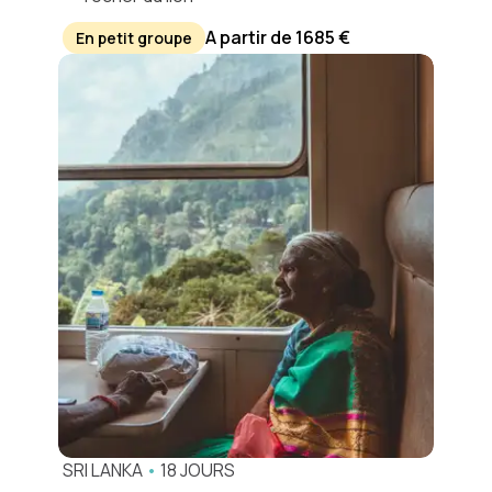
A partir de 1685 €
En petit groupe
SRI LANKA
•
18 JOURS