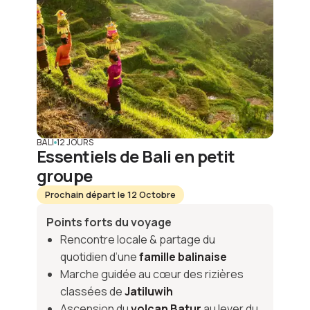
BALI
12 JOURS
Essentiels de Bali en petit
groupe
Prochain départ le 12 Octobre
Points forts du voyage
Rencontre locale & partage du
quotidien d’une
famille balinaise
Marche guidée au cœur des rizières
classées de
Jatiluwih
Ascension du
volcan Batur
au lever du