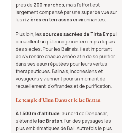
près de
200 marches
, mais l’effort est
largement compensé par une superbe vue sur
les
rizières en terrasses
environnantes.
Plus loin, les
sources sacrées de Tirta Empul
accueillent un pèlerinage ininterrompu depuis
des siècles. Pour les Balinais, il est important
de s’y rendre chaque année afin de se purifier
dans ses eaux réputées pour leurs vertus
thérapeutiques. Balinais, Indonésiens et
voyageurs y viennent pour un moment de
recueillement, d’offrandes et de purification.
Le temple d’Ulun Danu et le lac Bratan
À 1 500 m d’altitude
, au nord de Denpasar,
s’étend le
lac Bratan
, l’un des paysages les
plus emblématiques de Bali. Autrefois le plus