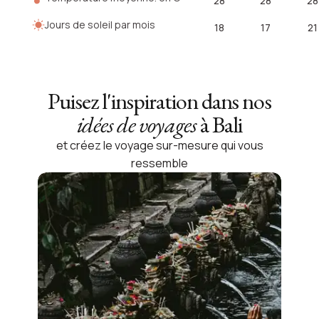
28
28
28
de terre que l’on appelle l’île des Dieux.
Jours de soleil par mois
Inspirez-vous de nos suggestions de voyages
18
17
21
et contactez-moi afin que nous construisions
circuit à Bali
ensemble votre
.
Puisez l'inspiration dans nos
idées de voyages
à Bali
et créez le voyage sur-mesure qui vous
ressemble