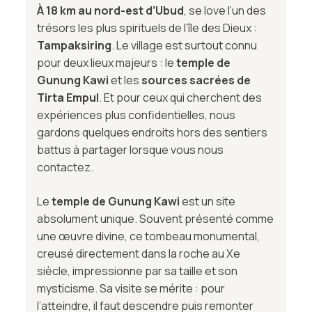
À 18 km au nord-est d’Ubud
, se love l’un des
trésors les plus spirituels de l’île des Dieux :
Tampaksiring
. Le village est surtout connu
pour deux lieux majeurs : le
temple de
Gunung Kawi
et les
sources sacrées de
Tirta Empul
. Et pour ceux qui cherchent des
expériences plus confidentielles, nous
gardons quelques endroits hors des sentiers
battus à partager lorsque vous nous
contactez.
Le
temple de Gunung Kawi
est un site
absolument unique. Souvent présenté comme
une œuvre divine, ce tombeau monumental,
creusé directement dans la roche au Xe
siècle, impressionne par sa taille et son
mysticisme. Sa visite se mérite : pour
l’atteindre, il faut descendre puis remonter