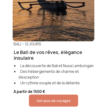
BALI
•
12 JOURS
Le Bali de vos rêves, élégance
insulaire
La découverte de Bali et Nusa Lembongan
Des hébergements de charme et
d'exception
​Un rythme souple et de la détente
A partir de 1500 €
Voir plus de voyages