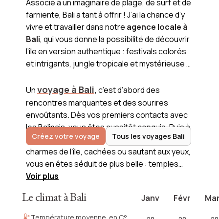
Associé à un imaginaire de plage, de surf et de
farniente, Bali a tant à offrir ! J’ai la chance d’y
vivre et travailler dans notre
agence locale à
Bali
, qui vous donne la possibilité de découvrir
l’île en version authentique : festivals colorés
et intrigants, jungle tropicale et mystérieuse …
voyage à Bali
Un
,
c’est d’abord des
rencontres marquantes et des sourires
envoûtants. Dès vos premiers contacts avec
les Balinais, vous êtes aussitôt conquis. Puis à
Créez votre voyage
Tous les voyages Bali
mesure que vous découvrez les autres
charmes de l’île, cachées ou sautant aux yeux,
vous en êtes séduit de plus belle : temples
enfouis dans le secret de la montagne,
Voir plus
rizières tels des escaliers menant au ciel… Je
Le climat à Bali
Janv
Févr
Ma
me ferai une joie de vous faire partager mon
expérience et mes voyages sur ce petit bout
Température moyenne. en C°