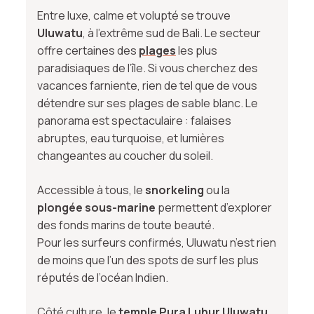
Entre luxe, calme et volupté se trouve
Uluwatu
, à l’extrême sud de Bali. Le secteur
offre certaines des
plages
les plus
paradisiaques de l’île. Si vous cherchez des
vacances farniente, rien de tel que de vous
détendre sur ses plages de sable blanc. Le
panorama est spectaculaire : falaises
abruptes, eau turquoise, et lumières
changeantes au coucher du soleil.
Accessible à tous, le
snorkeling
ou la
plongée sous-marine
permettent d’explorer
des fonds marins de toute beauté.
Pour les surfeurs confirmés, Uluwatu n’est rien
de moins que l’un des spots de surf les plus
réputés de l’océan Indien.
Côté culture, le
temple Pura Luhur Uluwatu