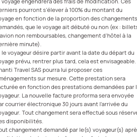
e voyage engendrera des frais de modification. Ces
erniers pourront s’élever à 100% du montant du
oyage en fonction de la proportion des changement
emandés, que le voyage ait débuté ou non (ex : billet
’avion non remboursables, changement d’hôtel à la
ernière minute).
i le voyageur désire partir avant la date du départ du
oyage prévu, rentrer plus tard, cela est envisageable.
hanti Travel SAS pourra lui proposer ces
ménagements sur mesure. Cette prestation sera
acturée en fonction des prestations demandées par 
oyageur. La nouvelle facture proforma sera envoyée
ar courrier électronique 30 jours avant l’arrivée du
oyageur. Tout changement sera effectué sous réserv
es disponibilités.
out changement demandé par le(s) voyageur(s) aprè