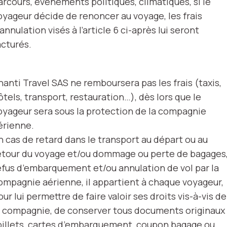
arcours, événements politiques, climatiques, si le
oyageur décide de renoncer au voyage, les frais
’annulation visés à l’article 6 ci-après lui seront
acturés.
hanti Travel SAS ne remboursera pas les frais (taxis,
ôtels, transport, restauration…), dès lors que le
oyageur sera sous la protection de la compagnie
érienne.
n cas de retard dans le transport au départ ou au
etour du voyage et/ou dommage ou perte de bagages
efus d’embarquement et/ou annulation de vol par la
ompagnie aérienne, il appartient à chaque voyageur,
our lui permettre de faire valoir ses droits vis-à-vis de
a compagnie, de conserver tous documents originaux
billets, cartes d’embarquement, coupon bagage ou