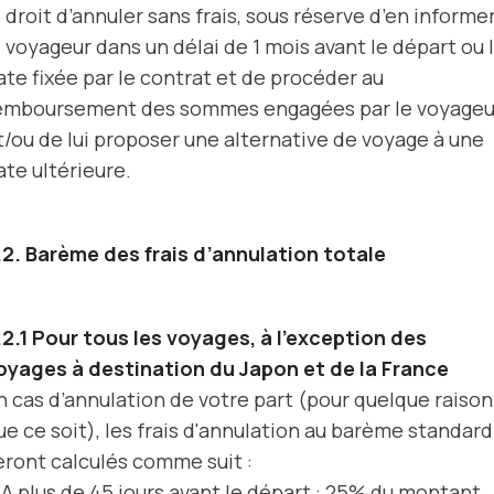
e droit d’annuler sans frais, sous réserve d’en informe
e voyageur dans un délai de 1 mois avant le départ ou 
ate fixée par le contrat et de procéder au
emboursement des sommes engagées par le voyageu
t/ou de lui proposer une alternative de voyage à une
ate ultérieure.
.2. Barème des frais d’annulation totale
.2.1 Pour tous les voyages, à l’exception des
oyages à destination du Japon et de la France
n cas d’annulation de votre part (pour quelque raison
ue ce soit), les frais d'annulation au barème standard
eront calculés comme suit :
 A plus de 45 jours avant le départ : 25% du montant