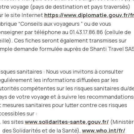
otre voyage (pays de destination et pays traversés)
ur le site Internet
https://www.diplomatie.gouv.fr/fr
ubrique “Conseils aux voyageurs ” ou de vous
enseigner par téléphone au 01.43.17.86.86 (cellule de
eille). Ces fiches seront également transmises sur
imple demande formulée auprès de Shanti Travel SAS
isques sanitaires : Nous vous invitons à consulter
égulièrement les informations diffusées par les
utorités compétentes sur les risques sanitaires du/d
ays de votre voyage et à suivre les recommandations
t mesures sanitaires pour lutter contre ces risques
ccessibles sur :
les sites
www.solidarites-sante.gouv.fr/
(Ministè
des Solidarités et de la Santé),
www.who.int/fr/