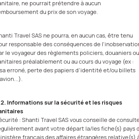
anitaire, ne pourrait prétendre à aucun
emboursement du prix de son voyage.
hanti Travel SAS ne pourra, en aucun cas, être tenu
our responsable des conséquences de l’inobservatio
ar le voyageur des règlements policiers, douaniers o
anitaires préalablement ou au cours du voyage (ex :
isa erroné, perte des papiers d’identité et/ou billets
avion...).
.2. Informations sur la sécurité et les risques
anitaires
écurité : Shanti Travel SAS vous conseille de consult
égulièrement avant votre départ la/les fiche(s) pays 
inistère français des affaires étrangères relative(s) 