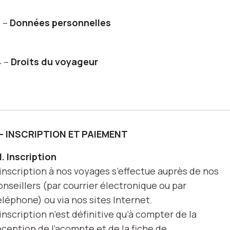
3 –
Données personnelles
4 –
Droits du voyageur
 – INSCRIPTION ET PAIEMENT
.1. Inscription
’inscription à nos voyages s’effectue auprès de nos
onseillers (par courrier électronique ou par
éléphone) ou via nos sites Internet.
’inscription n’est définitive qu’à compter de la
éception de l’acompte et de la fiche de