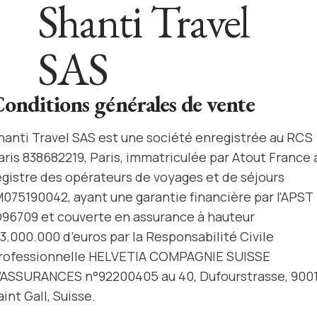
Shanti Travel
SAS
onditions générales de vente
hanti Travel SAS est une société enregistrée au RCS
aris 838682219, Paris, immatriculée par Atout France 
egistre des opérateurs de voyages et de séjours
M075190042, ayant une garantie financière par l'APST
D96709 et couverte en assurance à hauteur
’3.000.000 d’euros par la Responsabilité Civile
rofessionnelle HELVETIA COMPAGNIE SUISSE
’ASSURANCES n°92200405 au 40, Dufourstrasse, 900
aint Gall, Suisse.