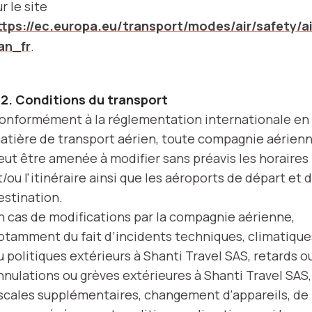
ur le site
ttps://ec.europa.eu/transport/modes/air/safety/ai
an_fr
.
.2. Conditions du transport
onformément à la réglementation internationale en
atière de transport aérien, toute compagnie aérien
eut être amenée à modifier sans préavis les horaires
t/ou l'itinéraire ainsi que les aéroports de départ et 
estination.
n cas de modifications par la compagnie aérienne,
otamment du fait d’incidents techniques, climatique
u politiques extérieurs à Shanti Travel SAS, retards o
nnulations ou grèves extérieures à Shanti Travel SAS,
scales supplémentaires, changement d'appareils, de