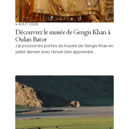
4 AOÛT 2026
Découvrez le musée de Gengis Khan à
Oulan Bator
J'ai poussé les portes du musée de Gengis Khan en
juillet dernier avec l'envie d'en apprendre
davantage sur l'une des plus grandes civilisations
de l'histoire, et cette visite a largement dépassé
mes attentes. Dès les premières salles, j'ai été
impressionné par la richesse des collections et la
qualité de la scénographie. J'y ai admiré des
trésors impériaux, des cartes anciennes, des
armes, des costumes et des œuvres d'art qui
racontent avec précision l'épopée de l'Empire
mongol. Ce qui m'a le plus marqué, c'est de
comprendre comment ce peuple nomade a
façonné une grande partie de l'Asie et influencé le
monde pendant plusieurs siècles. Je recommande