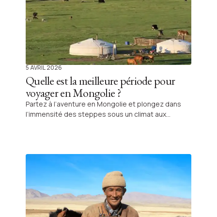
vivement cette visite avant de partir explorer les
steppes : elle permet de mieux comprendre
l'histoire, les traditions et la fierté qui animent
encore aujourd'hui les héritiers de Gengis Khan. Je
considère aujourd'hui ce musée comme l'une des
plus belles découvertes culturelles de mes
voyages en Asie. Il figure dans mon top 3. Alors,
5 AVRIL 2026
venez le découvrir !
Quelle est la meilleure période pour
voyager en Mongolie ?
Partez à l’aventure en Mongolie et plongez dans
l’immensité des steppes sous un climat aux
multiples facettes, idéal pour les voyageurs en
quête d’authenticité et de rencontres inoubliables.