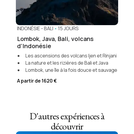
INDONÉSIE
-
BALI
•
15 JOURS
Lombok, Java, Bali, volcans
d'Indonésie
Les ascensions des volcans Ijen et Rinjani
La nature et les rizières de Bali et Java
Lombok, une île à la fois douce et sauvage
A partir de 1620 €
D'autres expériences à
découvrir