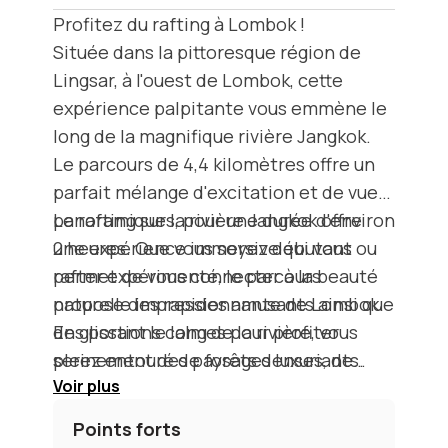
Profitez du rafting à Lombok !
Située dans la pittoresque région de
Lingsar, à l'ouest de Lombok, cette
expérience palpitante vous emmène le
long de la magnifique rivière Jangkok.
Le parcours de 4,4 kilomètres offre un
parfait mélange d'excitation et de vues
panoramiques, pour une durée d'environ
Le rafting sur la rivière Jangkok offre
2 heures. Que vous soyez débutant ou
une expérience immersive qui vous
rafter expérimenté, le parcours
permet de vous connecter à la beauté
propose des rapides amusants ainsi que
naturelle impressionnante de Lombok.
des portions calmes pour profiter
En glissant le long de la rivière, vous
pleinement des paysages luxuriants.
serez entouré de forêts denses, de
Voir
plus
villages locaux et des montagnes
majestueuses à l’horizon.
Points forts