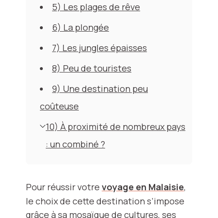
5) Les plages de rêve
6) La plongée
7) Les jungles épaisses
8) Peu de touristes
9) Une destination peu
coûteuse
10) À proximité de nombreux pays
: un combiné ?
Pour réussir votre
voyage en Malaisie
,
le choix de cette destination s’impose
grâce à sa mosaïque de cultures, ses