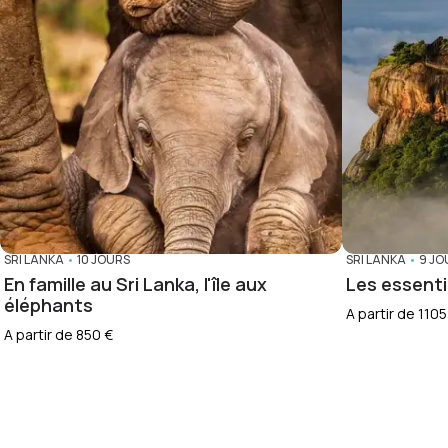
SRI LANKA
•
10 JOURS
SRI LANKA
•
9 JO
En famille au Sri Lanka, l'île aux
Les essenti
éléphants
A partir de 1105
A partir de 850 €