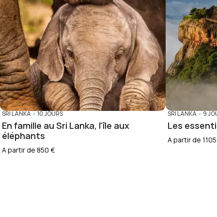
SRI LANKA
•
10 JOURS
SRI LANKA
•
9 JO
En famille au Sri Lanka, l'île aux
Les essenti
éléphants
A partir de 1105
A partir de 850 €