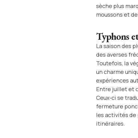
sèche plus marq
moussons et de 
Typhons et 
La saison des p
des averses fré
Toutefois, la vé
un charme uniqu
expériences aut
Entre juillet e
Ceux-ci se tradu
fermeture ponctu
les activités de
itinéraires.