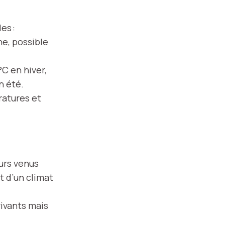
es :
ne, possible
°C en hiver,
n été.
ratures et
eurs venus
t d’un climat
vivants mais