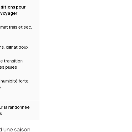
ditions pour
voyager
limat frais et sec,
s
ns, climat doux
e transition,
es pluies
 humidité forte,
e
ur la randonnée
es
 d’une saison