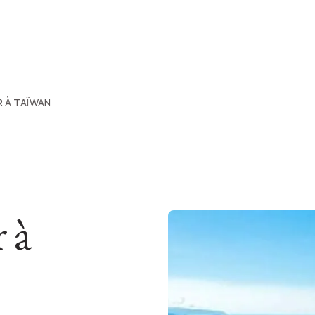
 À TAÏWAN
 à