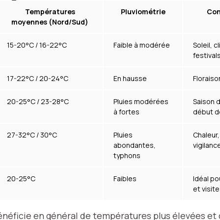
Températures
Pluviométrie
Con
moyennes (Nord/Sud)
15-20°C / 16-22°C
Faible à modérée
Soleil, c
festival
17-22°C / 20-24°C
En hausse
Floraiso
20-25°C / 23-28°C
Pluies modérées
Saison d
à fortes
début d
27-32°C / 30°C
Pluies
Chaleur,
abondantes,
vigilanc
typhons
20-25°C
Faibles
Idéal po
et visit
bénéficie en général de températures plus élevées et