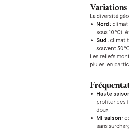
Variations
La diversité gé
Nord :
climat 
sous 10 °C), 
Sud :
climat t
souvent 30 °C
Les reliefs mon
pluies, en part
Fréquentati
Haute saiso
profiter des 
doux.
Mi-saison
: o
sans surcharg