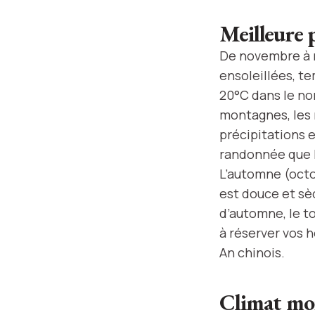
Meilleure 
De novembre à ma
ensoleillées, t
20°C dans le nor
montagnes, les 
précipitations e
randonnée que l
L’automne (octo
est douce et sèc
d’automne, le t
à réserver vos 
An chinois.
Climat moi