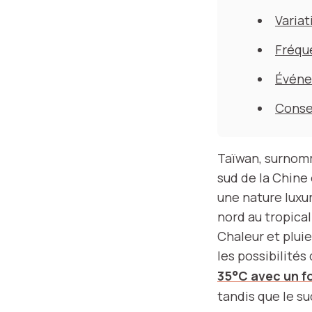
Variat
Fréque
Événe
Consei
Taïwan, surnommé
sud de la Chine 
une nature luxu
nord au tropical
Chaleur et plui
les possibilités
35°C avec un f
tandis que le su