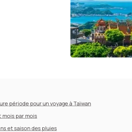
ure période pour un voyage à Taïwan
t mois par mois
s et saison des pluies