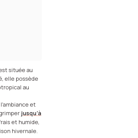
est située au
é, elle possède
tropical au
 l’ambiance et
t grimper
jusqu’à
rais et humide,
ison hivernale.