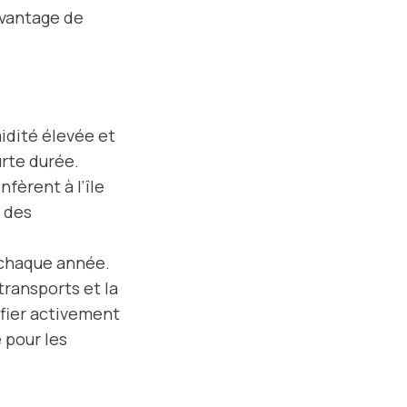
avantage de
idité élevée et
urte durée.
fèrent à l’île
 des
s chaque année.
transports et la
ifier activement
e pour les