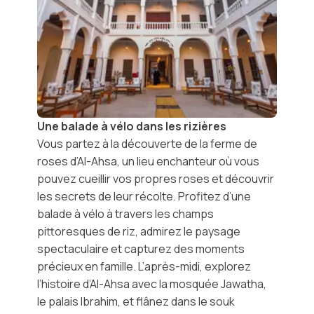
Une balade à vélo dans les rizières
Vous partez à la découverte de la
ferme de
roses d’Al-Ahsa
, un lieu enchanteur où vous
pouvez cueillir vos propres roses et découvrir
les secrets de leur récolte. Profitez d’une
balade à vélo
à travers les champs
pittoresques de riz, admirez le paysage
spectaculaire et capturez des moments
précieux en famille. L’après-midi, explorez
l’histoire d’
Al-Ahsa
avec la
mosquée Jawatha
,
le
palais Ibrahim
, et flânez dans le
souk