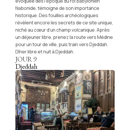
évoquée dès l’époque du roi babylonien
Nabonide
, témoigne de son importance
historique. Des fouilles archéologiques
révèlent encore les secrets de ce site unique,
niché au cœur d’un champ volcanique. Après
un déjeuner libre, prenez la route vers
Médine
pour un tour de ville, puis train vers
Djeddah
.
Dîner libre et nuit à Djeddah.
JOUR
9
Djeddah