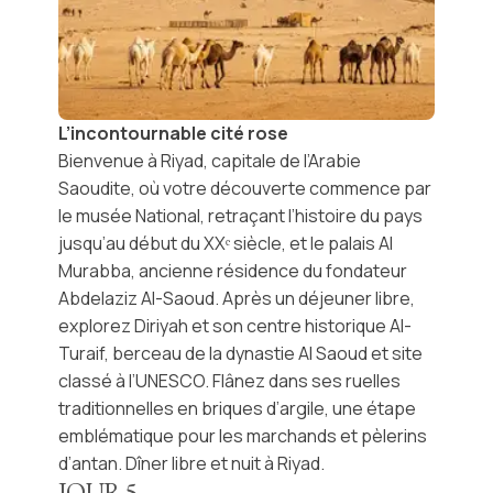
L’incontournable cité rose
Bienvenue à
Riyad
, capitale de l’Arabie
Saoudite, où votre découverte commence par
le
musée National
, retraçant l’histoire du pays
jusqu’au début du XXᵉ siècle, et le palais
Al
Murabba
, ancienne résidence du fondateur
Abdelaziz Al-Saoud
. Après un déjeuner libre,
explorez
Diriyah
et son centre historique
Al-
Turaif
, berceau de la dynastie
Al Saoud
et site
classé à l’
UNESCO
. Flânez dans ses ruelles
traditionnelles en briques d’argile, une étape
emblématique pour les marchands et pèlerins
d’antan. Dîner libre et nuit à Riyad.
JOUR
5