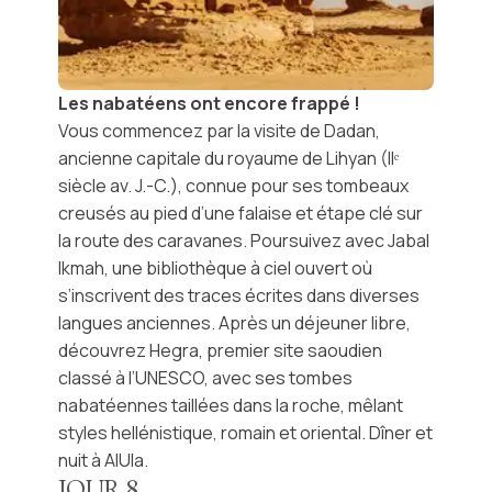
Les nabatéens ont encore frappé !
Vous commencez par la visite de
Dadan
,
ancienne capitale du royaume de
Lihyan
(IIᵉ
siècle av. J.-C.), connue pour ses tombeaux
creusés au pied d’une falaise et étape clé sur
la route des caravanes. Poursuivez avec
Jabal
Ikmah
, une bibliothèque à ciel ouvert où
s’inscrivent des traces écrites dans diverses
langues anciennes. Après un déjeuner libre,
découvrez
Hegra
, premier site saoudien
classé à l’
UNESCO
, avec ses tombes
nabatéennes taillées dans la roche, mêlant
styles hellénistique, romain et oriental. Dîner et
nuit à AlUla.
JOUR
8