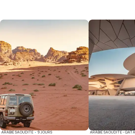
ARABIE SAOUDITE
•
9 JOURS
ARABIE SAOUDITE
-
QAT