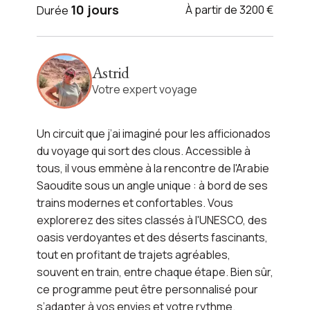
VOYAGE ARABIE SAOUDITE
10 jours
À partir de 3200 €
Durée
L'essentiel de l'Arabie
Saoudite en train
Astrid
Votre expert voyage
Voir l'itinéraire
Un circuit que j’ai imaginé pour les afficionados
du voyage qui sort des clous. Accessible à
tous, il vous emmène à la rencontre de l'Arabie
Saoudite sous un angle unique : à bord de ses
trains modernes et confortables. Vous
explorerez des sites classés à l'UNESCO, des
oasis verdoyantes et des déserts fascinants,
tout en profitant de trajets agréables,
souvent en train, entre chaque étape. Bien sûr,
ce programme peut être personnalisé pour
s’adapter à vos envies et votre rythme.