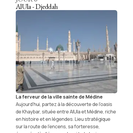
AlUla - Djeddah
La ferveur de la ville sainte de Médine
Aujourd’hui, partez à la découverte de l’
oasis
de Khaybar
, située entre
AlUla
et
Médine
, riche
en histoire et en légendes. Lieu stratégique
sur la route de l’encens, sa forteresse,