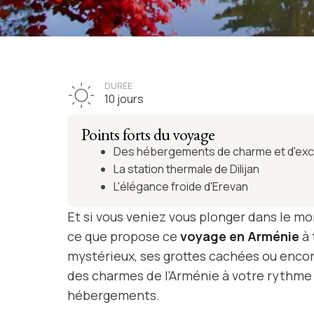
VOYAGE ARMÉNIE
Chic et charm
DURÉE
10 jours
Arménie
Points forts du voyage
Des hébergements de charme et d'exc
La station thermale de Dilijan
L'élégance froide d'Erevan
Voir l'itinéraire
Et si vous veniez vous plonger dans le mo
ce que propose ce
voyage en Arménie
à 
mystérieux, ses grottes cachées ou encor
des charmes de l’Arménie à votre rythme 
hébergements.