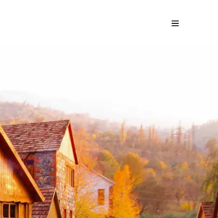
rme en Arménie
Demandez un devis gratuit
ir de
1400
€