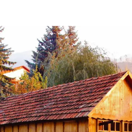
Chic et cha
10 jours
-
À part