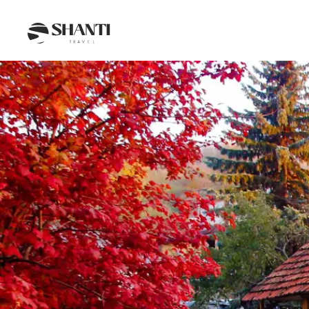
Intro
Itinéraire
Jour par jour
Budget
FAQ