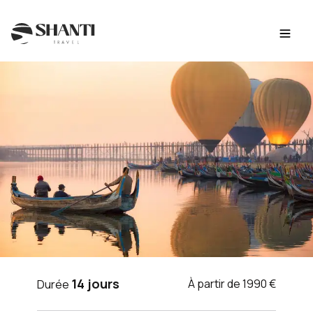
Intro
Itinéraire
Jour par jour
Budget
FAQ
VOYAGE BIRMANIE
14 jours
À partir de 1990 €
Durée
Chic et charme en Birmanie