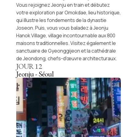
Vous rejoignez
Jeonju
en train et débutez
votre exploration par
Omokdae
, lieu historique,
qui illustre les fondements de la dynastie
Joseon. Puis, vous vous baladez à
Jeonju
Hanok Village
, village incontournable aux 800
maisons traditionnelles. Visitez également le
sanctuaire de
Gyeonggijeon
et la cathédrale
de
Jeondong
, chefs-d'œuvre architecturaux.
JOUR
12
Jeonju - Séoul