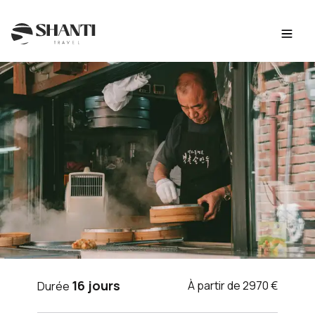
Intro
Itinéraire
Jour par jour
Budget
FAQ
VOYAGE CORÉE DU SUD
16 jours
À partir de 2970 €
Durée
Rencontres et immersion en