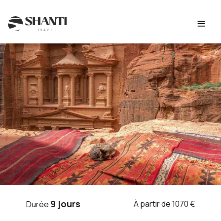
Intro
Itinéraire
Jour par jour
Budget
FAQ
VOYAGE JORDANIE
9 jours
À partir de 1070 €
Durée