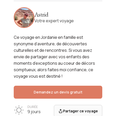
La Jordanie en famille
Astrid
Voir l'itinéraire
Votre expert voyage
Ce voyage en Jordanie en famille est
synonyme d’aventure, de découvertes
culturelles et de rencontres. Si vous avez
envie de partager avec vos enfants des
moments d’exceptions au coeur de décors
somptueux, alors faites moi confiance, ce
voyage vous est destiné !
Demandez un devis gratuit
DURÉE
Partager ce voyage
9 jours