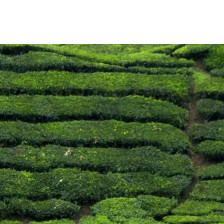
Les essentiel
11 jours
-
À part