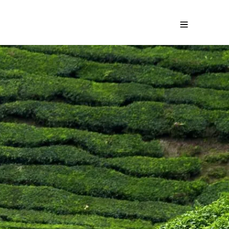
s de la Malaisie
Demandez un devis gratuit
ir de
1990
€