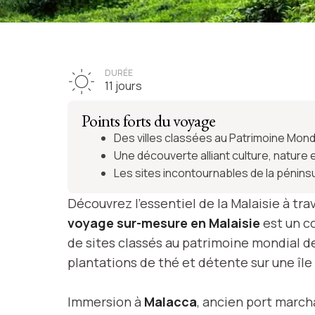
VOYAGE MALAISIE
Les essentiels d
DURÉE
11 jours
Malaisie
Points forts du voyage
Des villes classées au Patrimoine Mond
Une découverte alliant culture, nature e
Les sites incontournables de la pénins
Voir l'itinéraire
Découvrez l’essentiel de la Malaisie à tra
voyage sur-mesure en Malaisie
est un co
de sites classés au patrimoine mondial de
plantations de thé et détente sur une île
Immersion à
Malacca
, ancien port march