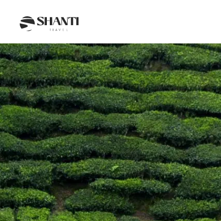
Intro
Itinéraire
Jour par jour
Budget
FAQ