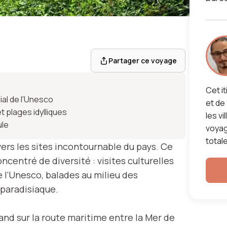
e la
Partager ce voyage
Cet i
ial de l'Unesco
et de
t plages idylliques
les vi
ule
voyag
totale
vers les sites incontournable du pays. Ce
ncentré de diversité : visites culturelles
 l’Unesco, balades au milieu des
 paradisiaque.
and sur la route maritime entre la Mer de