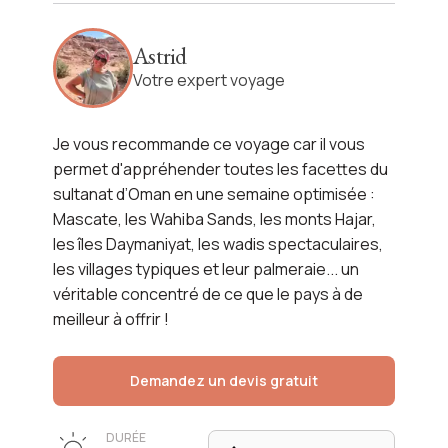
Les essentiels d'Oman
Astrid
Voir l'itinéraire
Votre expert voyage
Je vous recommande ce voyage car il vous
permet d'appréhender toutes les facettes du
sultanat d’Oman en une semaine optimisée :
Mascate, les Wahiba Sands, les monts Hajar,
les îles Daymaniyat, les wadis spectaculaires,
les villages typiques et leur palmeraie... un
véritable concentré de ce que le pays à de
meilleur à offrir !
Demandez un devis gratuit
DURÉE