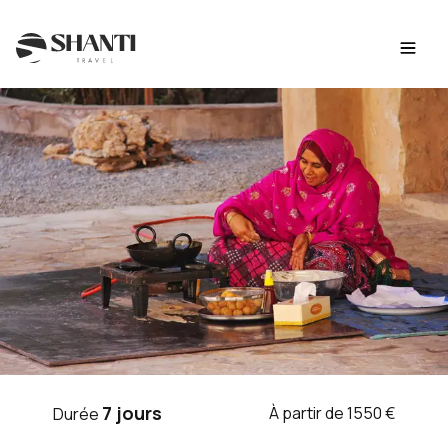
Intro
Itinéraire
Jour par jour
Budget
FAQ
VOYAGE OMAN
7 jours
À partir de 1550 €
Durée