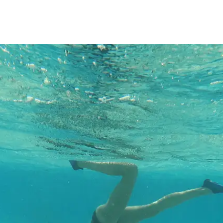
La Polyn
17 jours
-