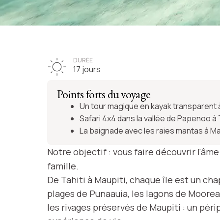
VOYAGE POLYNÉSIE FRANÇAISE
La Polynésie e
DURÉE
17 jours
famille
Points forts du voyage
Un tour magique en kayak transparent
Safari 4x4 dans la vallée de Papenoo à 
La baignade avec les raies mantas à Ma
Voir l'itinéraire
Notre objectif : vous faire découvrir l'âme
famille.
De Tahiti à Maupiti, chaque île est un chap
plages de Punaauia, les lagons de Moorea,
les rivages préservés de Maupiti : un péri