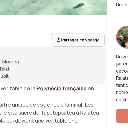
Duré
n
Partager ce voyage
Un vo
 à Moorea
paren
Tahiti
découv
upiti
Raiat
tant 
 véritable de la
Polynésie française
en
nombr
comm
itre unique de votre récit familial. Les
 le site sacré de Taputapuatea à Raiatea,
ple qui devient une véritable une