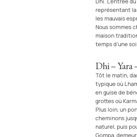
Dhi. L’entrée d
représentant la
les mauvais espr
Nous sommes cha
maison tradition
temps d’une soi
Dhi – Yara 
Tôt le matin, da
typique où Lham
en guise de béné
grottes où Karm
Plus loin, un p
cheminons jusqu
naturel, puis p
Gompa, demeure 