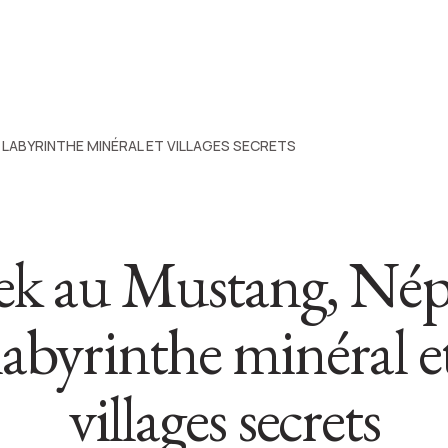
 LABYRINTHE MINÉRAL ET VILLAGES SECRETS
ek au Mustang, Népa
labyrinthe minéral e
villages secrets