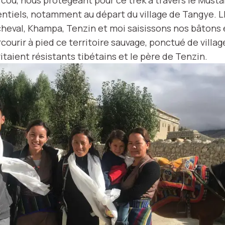
entiels, notamment au départ du village de Tangye.
heval, Khampa, Tenzin et moi saisissons nos bâtons 
courir à pied ce territoire sauvage, ponctué de villages
itaient résistants tibétains et le père de Tenzin.