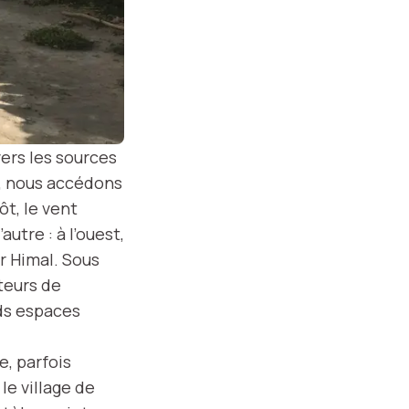
ers les sources
, nous accédons
t, le vent
utre : à l’ouest,
r Himal. Sous
teurs de
ds espaces
, parfois
le village de