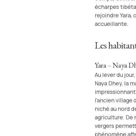
écharpes tibéta
rejoindre Yara, 
accueillante.
Les habitant
Yara – Naya D
Au lever du jour
Naya Dhey, la m
impressionnant,
l’ancien village 
niché au nord d
agriculture. De
vergers permett
phénomène affec