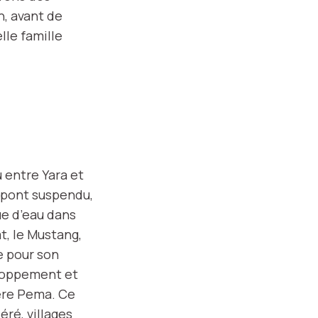
n, avant de
lle famille
u entre Yara et
e pont suspendu,
ue d’eau dans
at, le Mustang,
e pour son
eloppement et
ière Pema. Ce
ré, villages