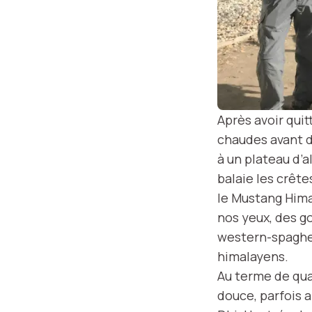
Après avoir qui
chaudes avant d
à un plateau d’
balaie les crête
le Mustang Hima
nos yeux, des g
western-spaghet
himalayens.
Au terme de qua
douce, parfois a