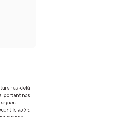
ture : au-delà
s, portant nos
mpagnon.
ouent le
katha
ng, sur des