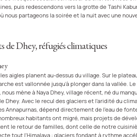
ines, puis redescendons vers la grotte de Tashi Kabu
où nous partageons la soirée et la nuit avec une nouve
s de Dhey, réfugiés climatiques
hey
, les aigles planent au-dessus du village. Sur le platea
arche est vallonnée jusqu’à plonger dans la vallée. L
 nous mène à Naya Dhey, village récent, né du manq
de Dhey. Avec le recul des glaciers et l’aridité du clim
es Annapurnas, dépend directement de l’eau de font
 nombreux habitants ont migré, mais projets de dév
ent le retour de familles, dont celle de notre cuisin
te tout l’Himalaya : glaciers fondant à rythme accélé