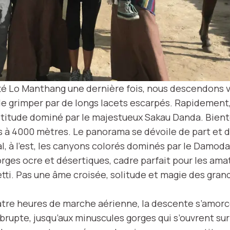
tté Lo Manthang une dernière fois, nous descendons v
e grimper par de longs lacets escarpés. Rapidement
altitude dominé par le majestueux Sakau Danda. Bientô
s à 4000 mètres. Le panorama se dévoile de part et d’a
l, à l’est, les canyons colorés dominés par le Damoda
orges ocre et désertiques, cadre parfait pour les ama
ti. Pas une âme croisée, solitude et magie des gran
tre heures de marche aérienne, la descente s’amorce
brupte, jusqu’aux minuscules gorges qui s’ouvrent sur 