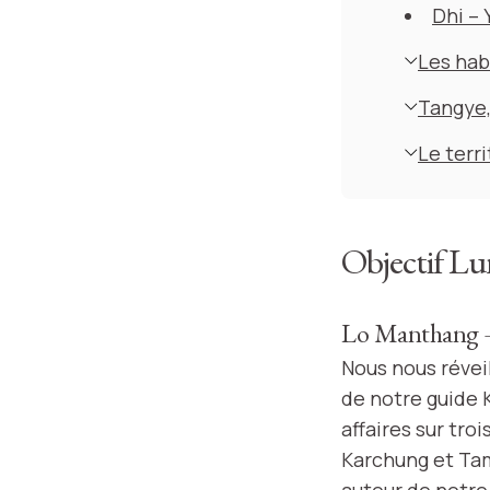
Dhi – 
Les hab
Tangye,
Le terr
Objectif Lu
Lo Manthang 
Nous nous révei
de notre guide 
affaires sur tr
Karchung et Tam
autour de notre