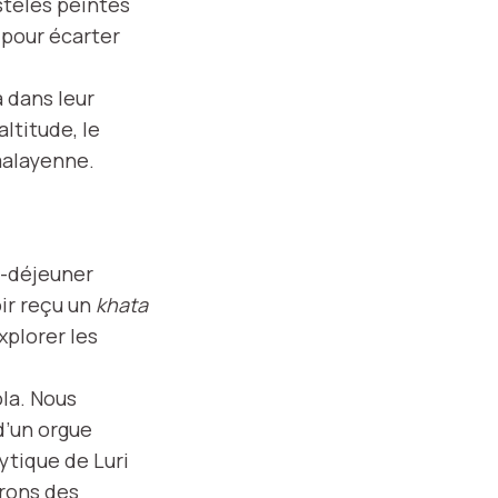
 stèles peintes
 pour écarter
 dans leur
ltitude, le
malayenne.
it-déjeuner
oir reçu un
khata
xplorer les
la. Nous
d’un orgue
ytique de Luri
frons des