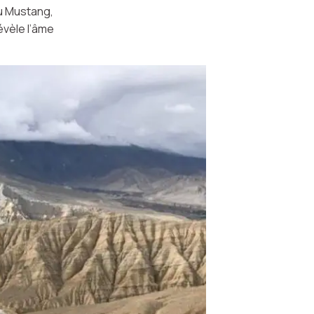
du Mustang,
évèle l’âme