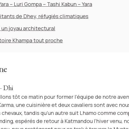
Yara – Luri Gompa – Tashi Kabun – Yara
itants de Dhey, réfugiés climatiques
 un joyau architectural
itoire Khampa tout proche
ne
– Dhi
llons tôt ce matin pour former l’équipe de notre aven
Karma, une cuisinière et deux cavaliers sont avec nou
ois chevaux, tandis qu’un autre suit Lhamo comme co
ding, espérés de retour à Katmandou l’hiver venu, n
 cou, nous protégeant pour ce trek à travers le Musta