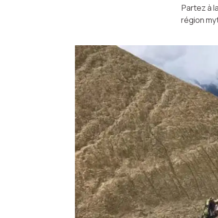
Partez à l
région myt