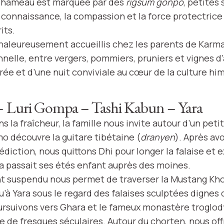
u hameau est marquée par des
rigsum gonpo
, petites
 connaissance, la compassion et la force protectrice
its.
leureusement accueillis chez les parents de Karma
nelle, entre vergers, pommiers, pruniers et vignes d’a
rée et d’une nuit conviviale au cœur de la culture hi
– Luri Gompa – Tashi Kabun – Yara
ns la fraîcheur, la famille nous invite autour d’un pet
o découvre la guitare tibétaine (
dranyen
). Après av
diction, nous quittons Dhi pour longer la falaise et e
a passait ses étés enfant auprès des moines.
ont suspendu nous permet de traverser la Mustang Kho
’à Yara sous le regard des falaises sculptées dignes 
oursuivons vers Ghara et le fameux monastère troglod
de fresques séculaires. Autour du chorten, nous of