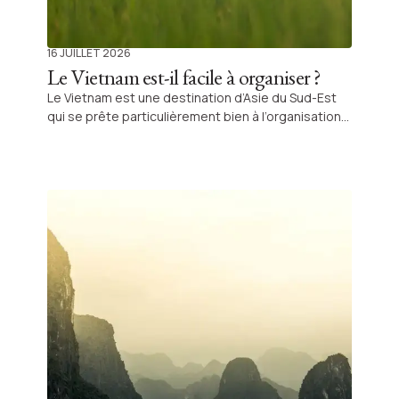
16 JUILLET 2026
Le Vietnam est-il facile à organiser ?
Le Vietnam est une destination d’Asie du Sud-Est
qui se prête particulièrement bien à l’organisation
d’un voyage, même pour des voyageurs qui partent
seuls pour la première fois. Le pays dispose
d’infrastructures touristiques solides, d’un réseau
de transport dense et d’une offre d’hébergements
très variée. Pour autant, organiser un voyage au
Vietnam demande une certaine méthode afin
d’optimiser les trajets et d’éviter les pertes de
temps. Beaucoup de voyageurs choisissent de se
faire accompagner par une agence locale comme
Shanti Travel, notamment pour la gestion des
réservations, des transferts avec chauffeur et
l’organisation des visites avec guide francophone
privé.