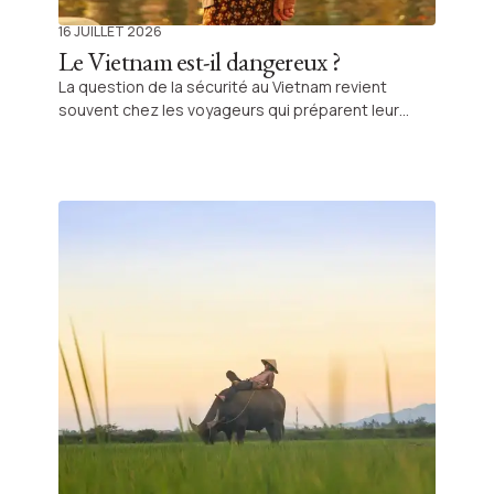
16 JUILLET 2026
Le Vietnam est-il dangereux ?
La question de la sécurité au Vietnam revient
souvent chez les voyageurs qui préparent leur
premier séjour en Asie. Elle est légitime, surtout
lorsqu’on ne connaît pas encore les usages locaux
et que l’on souhaite voyager en famille ou en
autonomie. Dans la réalité, un voyage au Vietnam
se déroule généralement sans difficulté
particulière. Les inquiétudes concernent surtout la
circulation, quelques désagréments du quotidien
ou des différences culturelles, plus que de réels
dangers. Avec des repères simples, le pays est
accessible et fluide à parcourir.