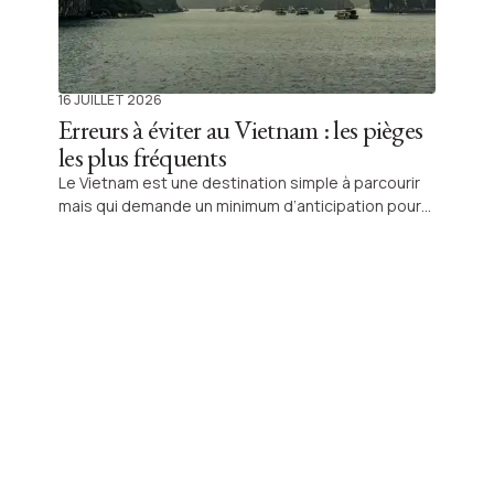
16 JUILLET 2026
Erreurs à éviter au Vietnam : les pièges
les plus fréquents
Le Vietnam est une destination simple à parcourir
mais qui demande un minimum d’anticipation pour
éviter certaines erreurs fréquentes. Entre les
grandes villes, les régions montagneuses, les
croisières et les zones rurales, les habitudes de
voyage peuvent varier fortement d’une étape à
l’autre. Pour profiter pleinement de votre séjour,
voici les principales erreurs à éviter lors d’un
itinéraire classique du nord au sud du Vietnam.