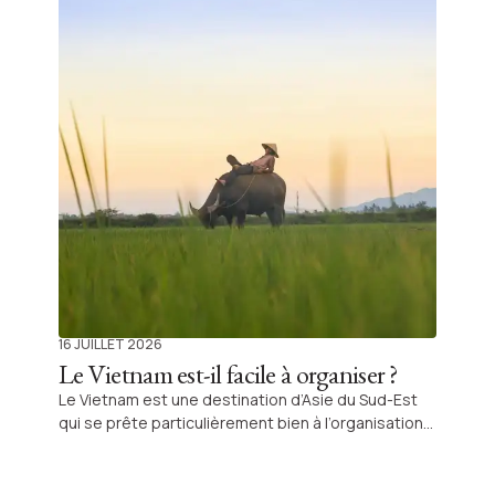
se déroule généralement sans difficulté
particulière. Les inquiétudes concernent surtout la
circulation, quelques désagréments du quotidien
ou des différences culturelles, plus que de réels
dangers. Avec des repères simples, le pays est
accessible et fluide à parcourir.
16 JUILLET 2026
Le Vietnam est-il facile à organiser ?
Le Vietnam est une destination d’Asie du Sud-Est
qui se prête particulièrement bien à l’organisation
d’un voyage, même pour des voyageurs qui partent
seuls pour la première fois. Le pays dispose
d’infrastructures touristiques solides, d’un réseau