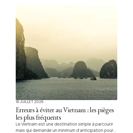
de transport dense et d’une offre d’hébergements
très variée. Pour autant, organiser un voyage au
Vietnam demande une certaine méthode afin
d’optimiser les trajets et d’éviter les pertes de
temps. Beaucoup de voyageurs choisissent de se
faire accompagner par une agence locale comme
Shanti Travel, notamment pour la gestion des
réservations, des transferts avec chauffeur et
l’organisation des visites avec guide francophone
privé.
16 JUILLET 2026
Erreurs à éviter au Vietnam : les pièges
les plus fréquents
Le Vietnam est une destination simple à parcourir
mais qui demande un minimum d’anticipation pour