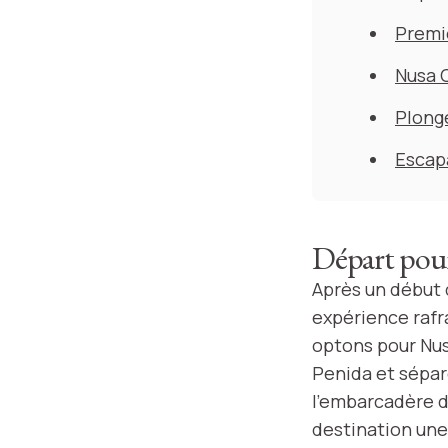
Premie
Nusa C
Plongé
Escapa
Départ pour
Après un début 
expérience rafr
optons pour Nus
Penida et sépar
l’embarcadère d
destination un