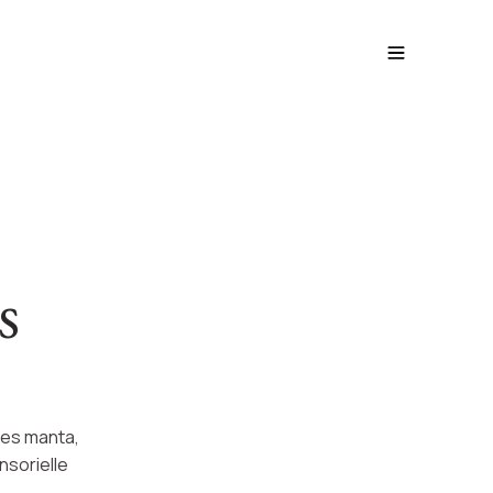
s
ies manta,
nsorielle