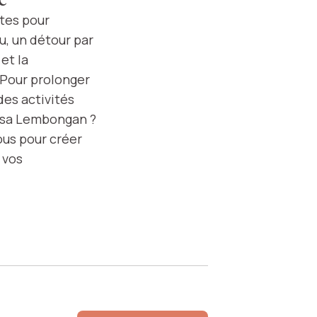
ntes pour
u, un détour par
et la
 Pour prolonger
des activités
Nusa Lembongan ?
ous pour créer
 vos