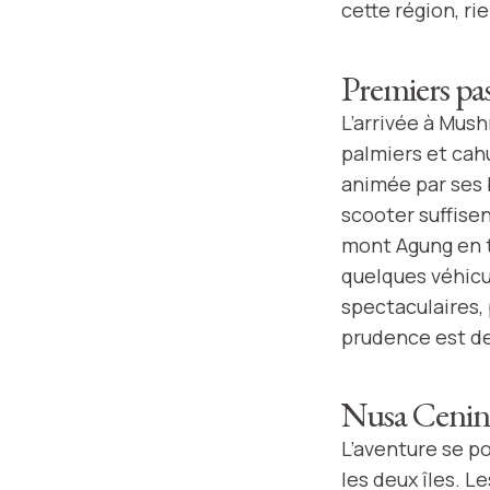
cette région, r
Premiers pas
L’arrivée à Mush
palmiers et cahu
animée par ses b
scooter suffisen
mont Agung en to
quelques véhicu
spectaculaires, 
prudence est de
Nusa Ceninga
L’aventure se p
les deux îles. 