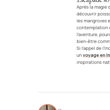
Après la magie 
découvrir poiss
les mangroves et
contemplation d
l’aventure, pou
bien-être comme
Si l’appel de l’
un
voyage en I
inspirations nat