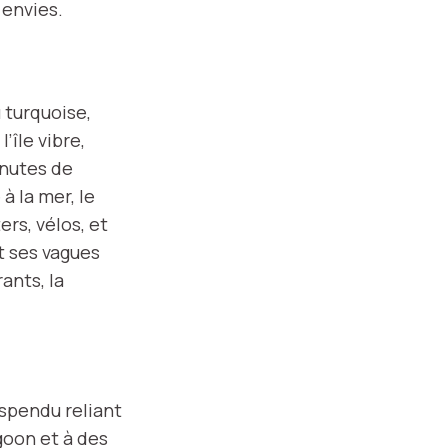
 envies.
 turquoise,
’île vibre,
inutes de
à la mer, le
rs, vélos, et
t ses vagues
ants, la
uspendu reliant
goon et à des