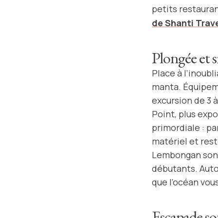
petits restauran
de Shanti Trav
Plongée et s
Place à l’inoubl
manta. Équipeme
excursion de 3 
Point, plus expo
primordiale : pa
matériel et res
Lembongan sont 
débutants. Auto
que l’océan vou
Escapade sou