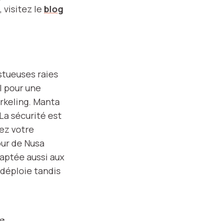
 visitez le
blog
estueuses raies
l pour une
orkeling. Manta
La sécurité est
iez votre
our de Nusa
aptée aussi aux
 déploie tandis
e