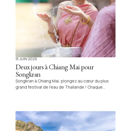
15 JUIN 2026
Deux jours à Chiang Mai pour
Songkran
Songkran à Chiang Mai, plongez au cœur du plus
grand festival de l’eau de Thaïlande ! Chaque
année en avril, Chiang Mai se transforme en une
immense fête à ciel ouvert. Pendant plusieurs
jours, la ville entière célèbre « Songkran », le nouvel
an thaïlandais, dans une ambiance aussi festive
que rafraîchissante. Cette année, j’y étais pour
quelques jours, et une chose est sûre : on ne vit
pas Songkran, on s’y abandonne complètement.