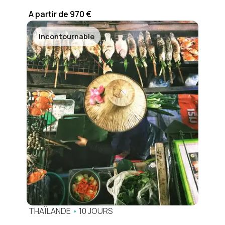
A partir de 970 €
Incontournable
THAÏLANDE
•
10 JOURS