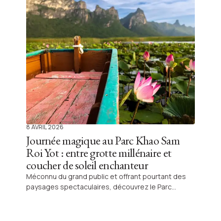
Entre traditions ancestrales, batailles d’eau
géantes et moments de partage, voici mon
expérience et tout ce que vous devez savoir pour
vivre ce festival unique !
8 AVRIL 2026
Journée magique au Parc Khao Sam
Roi Yot : entre grotte millénaire et
coucher de soleil enchanteur
Méconnu du grand public et offrant pourtant des
paysages spectaculaires, découvrez le Parc
National de Khao Sam Roi Yot pour une parenthèse
thaïlandaise hors des sentiers battus. Explorez la
grotte Phraya Nakhon, le pavillon royal et le marais