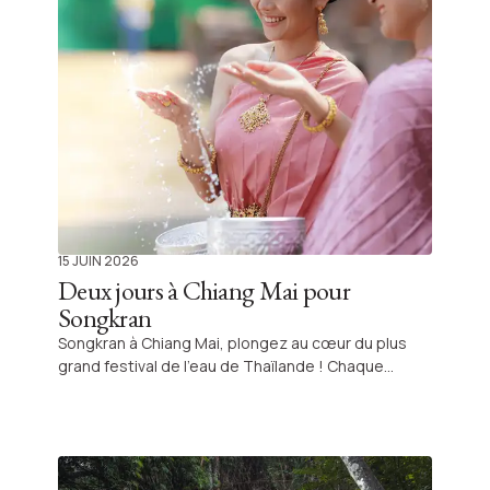
15 JUIN 2026
Deux jours à Chiang Mai pour
Songkran
Songkran à Chiang Mai, plongez au cœur du plus
grand festival de l’eau de Thaïlande ! Chaque
année en avril, Chiang Mai se transforme en une
immense fête à ciel ouvert. Pendant plusieurs
jours, la ville entière célèbre « Songkran », le nouvel
an thaïlandais, dans une ambiance aussi festive
que rafraîchissante. Cette année, j’y étais pour