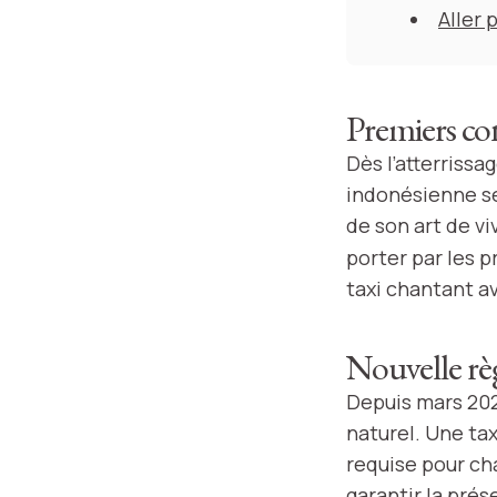
Aller 
Premiers con
Dès l’atterriss
indonésienne séd
de son art de v
porter par les p
taxi chantant a
Nouvelle rè
Depuis mars 202
naturel. Une ta
requise pour cha
garantir la prés