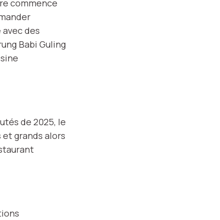
naire commence
demander
e avec des
ung Babi Guling
isine
utés de 2025, le
et grands alors
staurant
tions