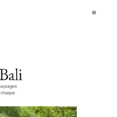
 Bali
 paysages
à chaque