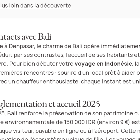
plus loin dans la découverte
tacts avec Bali
age à Denpasar, le charme de Bali opère immédiatemen
uit par ses contrastes, l’accueil de ses habitants et
ivre. Pour bien débuter votre
voyage en Indonésie
, l
remières rencontres : sourire d’un local prêt à aider 
vec un chauffeur enthousiaste, chaque instant est un
glementation et accueil 2025
5, Bali renforce la préservation de son patrimoine cu
xe environnementale de 150 000 IDR (environ 9 €) es
que visiteur, payable en ligne ou à l’aéroport. Cette 
ervation de l’écosystème unique de l’île. Les voyageu