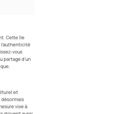
t. Cette île
 l’authenticité
aissez-vous
ou partage d’un
ique.
lturel et
t désormais
mesure vise à
rs doivent aussi