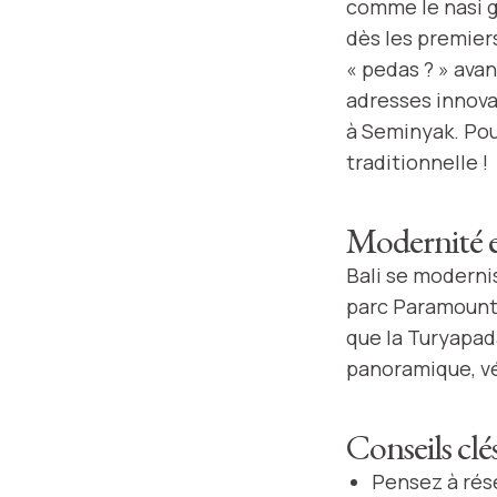
comme le nasi g
dès les premier
« pedas ? » ava
adresses innova
à Seminyak. Pou
traditionnelle !
Modernité e
Bali se moderni
parc Paramount 
que la Turyapad
panoramique, vé
Conseils clé
Pensez à rése