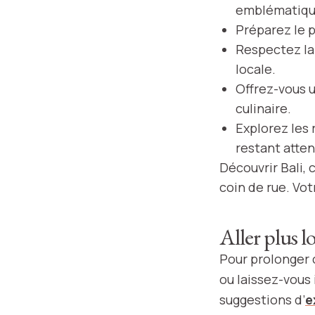
emblématiqu
Préparez le p
Respectez la 
locale.
Offrez-vous 
culinaire.
Explorez les 
restant attent
Découvrir Bali, 
coin de rue. Vot
Aller plus l
Pour prolonger 
ou laissez-vous 
suggestions d’
e