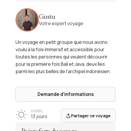
Immersion de Java à Bali
Gustu
Voir l'itinéraire
Votre expert voyage
Un voyage en petit groupe que nous avons
voulu à la fois immersif et accessible pour
toutes les personnes qui veulent découvrir
pour la première fois Bali et Java, deux îles
parmi les plus belles de l'archipel indonésien.
Demande d'informations
DURÉE
Partager ce voyage
13 jours
Points forts du voyage