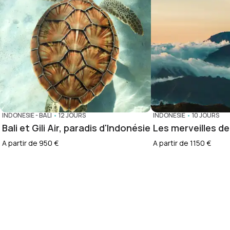
INDONÉSIE
-
BALI
•
12 JOURS
INDONÉSIE
•
10 JOURS
Bali et Gili Air, paradis d'Indonésie
Les merveilles d
A partir de 950 €
A partir de 1150 €
Voir les dates
Demande d'informations