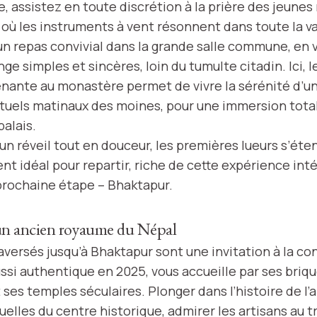
e, assistez en toute discrétion à la prière des jeunes
, où les instruments à vent résonnent dans toute la va
un repas convivial dans la grande salle commune, en 
ge simples et sincères, loin du tumulte citadin. Ici, l
nante au monastère permet de vivre la sérénité d’u
rituels matinaux des moines, pour une immersion tota
alais.
un réveil tout en douceur, les premières lueurs s’éte
t idéal pour repartir, riche de cette expérience inté
 prochaine étape – Bhaktapur.
un ancien royaume du Népal
aversés jusqu’à Bhaktapur sont une invitation à la co
ussi authentique en 2025, vous accueille par ses briq
ses temples séculaires. Plonger dans l’histoire de l
ruelles du centre historique, admirer les artisans au tr