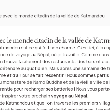
 avec le monde citadin de la vallée de Katmandou
c le monde citadin de la vallée de Kat
atmandou est ce qui fait son charme. C’est ici, à la ca
nce de voyage au Népal, où je travaille. Comme dan
 on trouve facilement des restaurants, des bars et de
détendre au quotidien. Mais après une semaine de tr
me et d’air pur se fait ressentir ! Nous sommes parti
u monastère de Namo Buddha et de la vieille ville de
antie pour recharger ses batteries ! Nous vous parta
 inspirer votre prochain
voyage au Népal
.
tte Katmandou et que l’on traverse les premiers village
it et laisse place à une sérénité contagieuse. Les sa