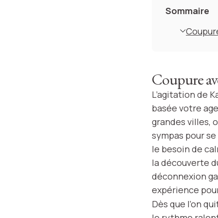
Sommaire
Coupure
Coupure ave
L’agitation de K
basée votre age
grandes villes,
sympas pour se 
le besoin de cal
la découverte d
déconnexion gar
expérience pour
Dès que l’on qui
le rythme ralent