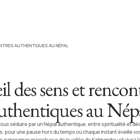
ONTRES AUTHENTIQUES AU NÉPAL
il des sens et rencon
uthentiques au Nép
ous séduire par un Népal authentique, entre spiritualité et d
s, pour une pause hors du temps où chaque instant éveille vo
es panoramas majestueux de la vallée de Katmandou et vivez l