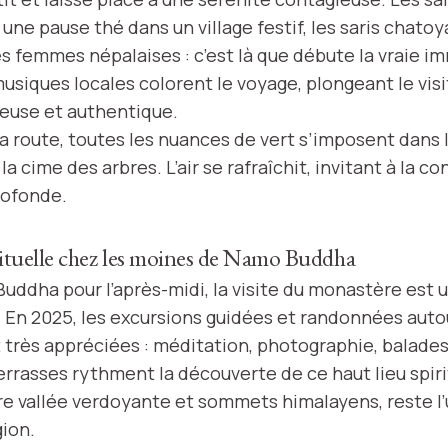
, une pause thé dans un village festif, les saris chato
es femmes népalaises : c’est là que débute la vraie i
musiques locales colorent le voyage, plongeant le vis
euse et authentique.
la route, toutes les nuances de vert s’imposent dans
la cime des arbres. L’air se rafraîchit, invitant à la c
rofonde.
ituelle chez les moines de Namo Buddha
uddha pour l’après-midi, la visite du monastère est 
 En 2025, les excursions guidées et randonnées auto
très appréciées : méditation, photographie, balades 
errasses rythment la découverte de ce haut lieu spiri
re vallée verdoyante et sommets himalayens, reste l
gion.