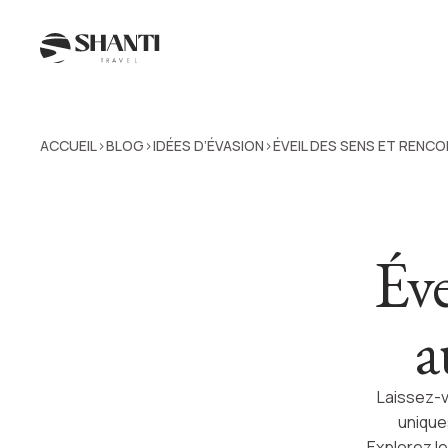
ACCUEIL
BLOG
IDÉES D’ÉVASION
ÉVEIL DES SENS ET RENC
>
>
>
Éve
a
Laissez-v
unique
Explorez l