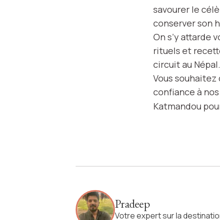
savourer le célè
conserver son hé
On s’y attarde v
rituels et recet
circuit au Népa
Vous souhaitez d
confiance à no
Katmandou pour 
Pradeep
Votre expert sur la destinati