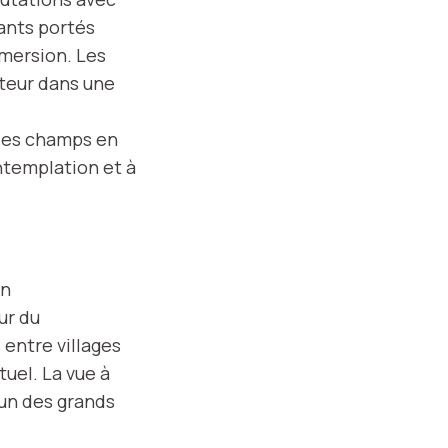
yants portés
mmersion. Les
iteur dans une
 les champs en
ontemplation et à
un
ur du
entre villages
tuel. La vue à
’un des grands