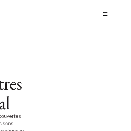
tres
al
écouvertes
s sens.
'expérience