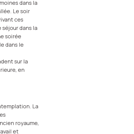
 moines dans la
llée. Le soir
vivant ces
e séjour dans la
ne soirée
le dans le
ndent sur la
rieure, en
ntemplation. La
ues
’ancien royaume,
avail et