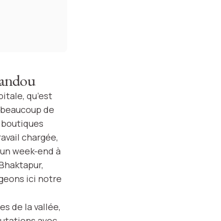
mandou
pitale, qu’est
s beaucoup de
s boutiques
avail chargée,
s un week-end à
 Bhaktapur,
geons ici notre
s de la vallée,
lutations avec