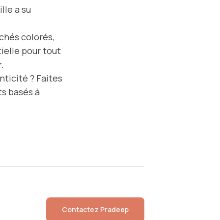
lle a su
rchés colorés,
ielle pour tout
.
nticité ? Faites
ts basés à
Contactez
Pradeep