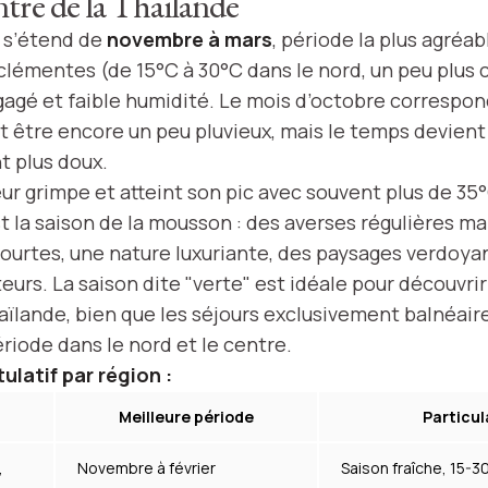
tre de la Thaïlande
 s’étend de
novembre à mars
, période la plus agréa
clémentes (de 15°C à 30°C dans le nord, un peu plus 
gagé et faible humidité. Le mois d’octobre correspond 
 être encore un peu pluvieux, mais le temps devient
 plus doux.
leur grimpe et atteint son pic avec souvent plus de 35
est la saison de la mousson : des averses régulières ma
urtes, une nature luxuriante, des paysages verdoyant
eurs. La saison dite "verte" est idéale pour découvri
aïlande, bien que les séjours exclusivement balnéair
ériode dans le nord et le centre.
ulatif par région :
Meilleure période
Particul
,
Novembre à février
Saison fraîche, 15-30°