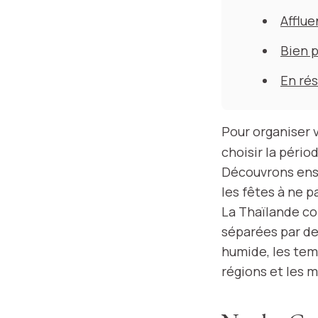
Afflue
Bien p
En ré
Pour organiser 
choisir la pério
Découvrons ensem
les fêtes à ne 
La Thaïlande con
séparées par des
humide, les tem
régions et les m