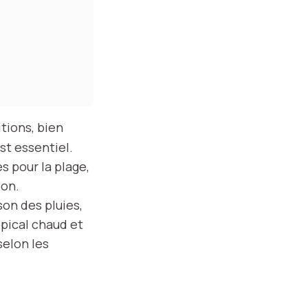
tions, bien
st essentiel.
s pour la plage,
son.
son des pluies,
opical chaud et
selon les