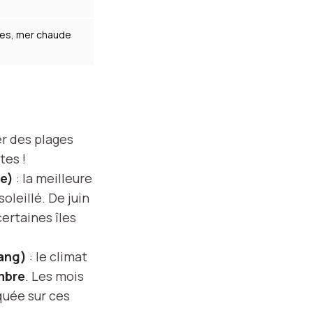
es, mer chaude
er des plages
tes !
pe)
: la meilleure
oleillé. De juin
ertaines îles
ang)
: le climat
mbre
. Les mois
quée sur ces