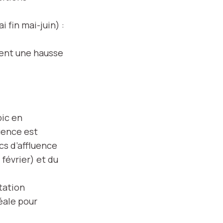
 fin mai-juin) :
rent une hausse
pic en
uence est
cs d’affluence
février) et du
ntation
éale pour