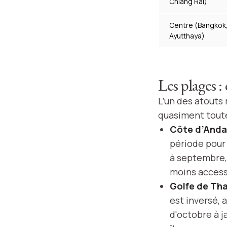
Chiang Rai)
Centre (Bangkok
Ayutthaya)
Les plages : 
L’un des atouts 
quasiment toute
Côte d’Andam
période pour 
à septembre, 
moins access
Golfe de Th
est inversé, 
d'octobre à j