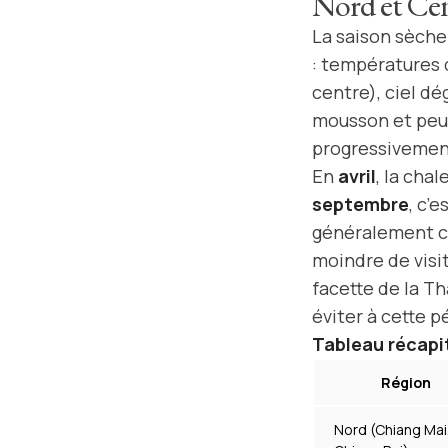
Nord et Cen
La saison sèche
: températures 
centre), ciel dé
mousson et peut
progressivement
En
avril
, la cha
septembre
, c’
généralement co
moindre de visit
facette de la Th
éviter à cette p
Tableau récapit
Région
Nord (Chiang Mai