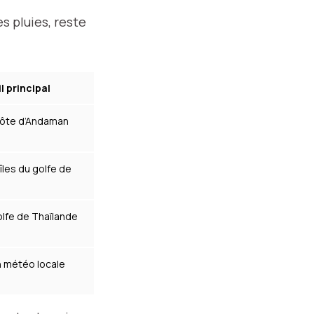
s pluies, reste
l principal
a côte d’Andaman
îles du golfe de
olfe de Thaïlande
n météo locale