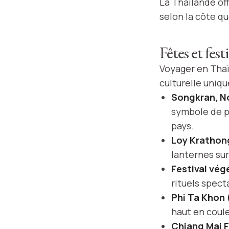
La Thaïlande off
selon la côte que
Fêtes et fes
Voyager en Thaï
culturelle uniqu
Songkran, No
symbole de p
pays.
Loy Krathon
lanternes sur
Festival vég
rituels specta
Phi Ta Khon 
haut en coule
Chiang Mai F