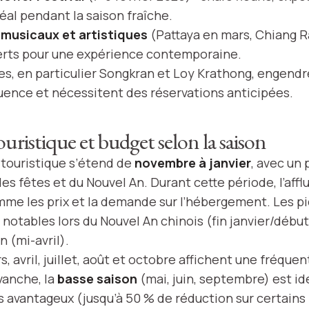
déal pendant la saison fraîche.
musicaux et artistiques
(Pattaya en mars, Chiang Rai
verts pour une expérience contemporaine.
es, en particulier Songkran et Loy Krathong, engend
luence et nécessitent des réservations anticipées.
uristique et budget selon la saison
 touristique s’étend de
novembre à janvier
, avec un 
s fêtes et du Nouvel An. Durant cette période, l’affl
mme les prix et la demande sur l’hébergement. Les pi
otables lors du Nouvel An chinois (fin janvier/début 
n (mi-avril).
, avril, juillet, août et octobre affichent une fréque
vanche, la
basse saison
(mai, juin, septembre) est id
fs avantageux (jusqu’à 50 % de réduction sur certains