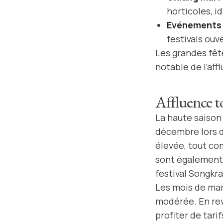
horticoles, i
Evénements 
festivals ou
Les grandes fêt
notable de l’aff
Affluence to
La haute saison
décembre lors de
élevée, tout co
sont également n
festival Songkra
Les mois de mars
modérée. En re
profiter de tari