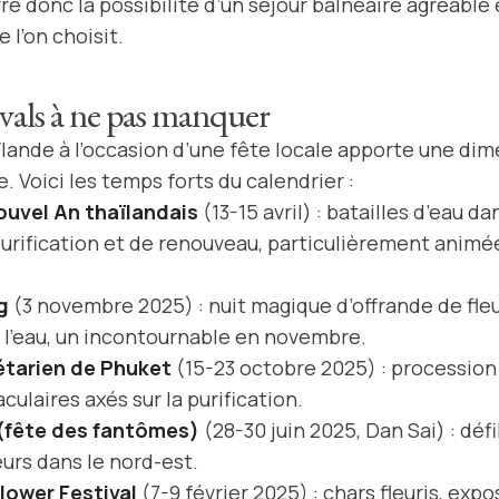
re donc la possibilité d’un séjour balnéaire agréable 
 l’on choisit.
tivals à ne pas manquer
lande à l’occasion d’une fête locale apporte une di
e. Voici les temps forts du calendrier :
uvel An thaïlandais
(13-15 avril) : batailles d’eau da
urification et de renouveau, particulièrement animée
g
(3 novembre 2025) : nuit magique d’offrande de fleu
 l’eau, un incontournable en novembre.
étarien de Phuket
(15-23 octobre 2025) : procession
culaires axés sur la purification.
(fête des fantômes)
(28-30 juin 2025, Dan Sai) : défi
urs dans le nord-est.
lower Festival
(7-9 février 2025) : chars fleuris, expo