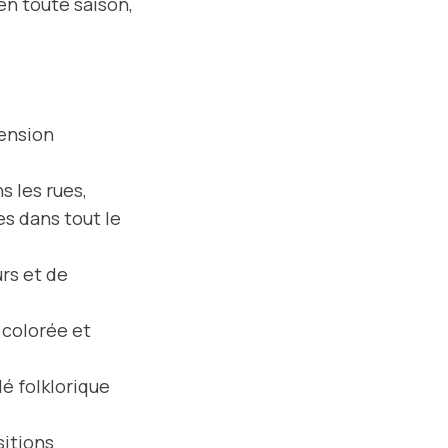
en toute saison,
mension
ns les rues,
s dans tout le
rs et de
 colorée et
lé folklorique
sitions