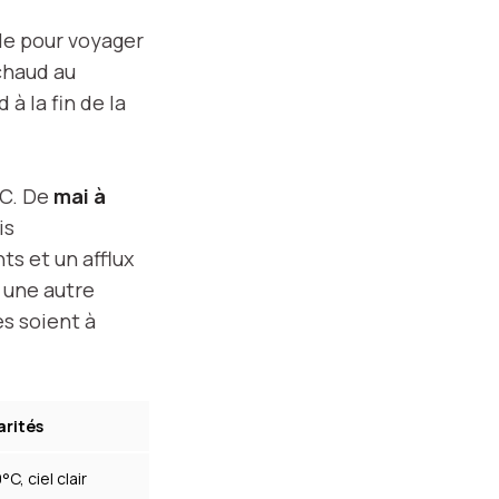
ble pour voyager
chaud au
à la fin de la
°C. De
mai à
is
s et un afflux
r une autre
es soient à
arités
C, ciel clair