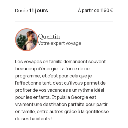
VOYAGE GÉORGIE
11 jours
À partir de 1190 €
Durée
La Géorgie en famille
Quentin
Voir l'itinéraire
Votre expert voyage
Les voyages en famille demandent souvent
beaucoup d'énergie. La force de ce
programme, et c’est pour cela que je
l’affectionne tant, c’est qu’il vous permet de
profiter de vos vacances à un rythme idéal
pour les enfants. Et puis la Géorgie est
vraiment une destination parfaite pour partir
en famille, entre autres grâce à la gentillesse
de ses habitants !