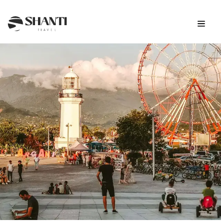
Intro
Itinéraire
Jour par jour
Budget
FAQ