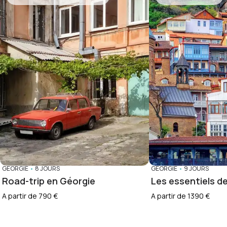
GÉORGIE
•
8 JOURS
GÉORGIE
•
9 JOURS
Road-trip en Géorgie
Les essentiels de
A partir de 790 €
A partir de 1390 €