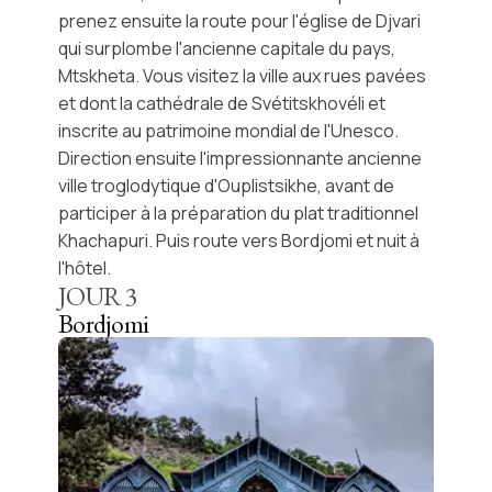
prenez ensuite la route pour
l'église de Djvari
qui surplombe l'ancienne capitale du pays,
Mtskheta. Vous visitez la ville aux rues pavées
et dont la
cathédrale de Svétitskhovéli
et
inscrite au patrimoine mondial de l'Unesco.
Direction ensuite l'impressionnante ancienne
ville troglodytique d'Ouplistsikhe
, avant de
participer à la préparation du plat traditionnel
Khachapuri
. Puis route vers Bordjomi et nuit à
l'hôtel.
JOUR
3
Bordjomi