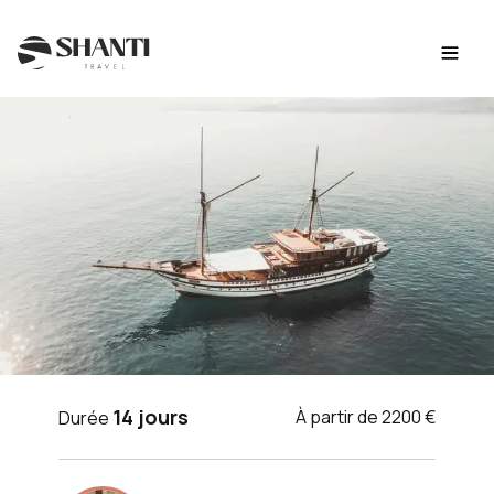
Intro
Itinéraire
Jour par jour
Budget
FAQ
VOYAGE INDONÉSIE
14 jours
À partir de 2200 €
Durée
Expédition de Bali aux îles