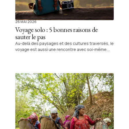
26 MAI 2026
Voyage solo : 5 bonnes raisons de
sauter le pas
Au-delà des paysages et des cultures traversés, le
voyage est aussi une rencontre avec soi-même.
Partir seul.e est un ultime moyen de faire le point,
se recentrer, se ressourcer, penser et réfléchir
pour et par soi-même. Sans doute le périple le plus
exigeant, mais aussi l’un des plus transformatifs.
Égocentrique, le voyage en solitaire ? Bien au
contraire. Retrouver l’harmonie avec soi, c’est
s’ouvrir pleinement aux autres, être plus
disponible, plus libre, plus attentif.ve. S’il existe
mille et une façons de voyager en solo -
introspective, sportive, axée sur la rencontre ou
l’apprentissage – une sorte de spiritualité reste en
fil rouge.