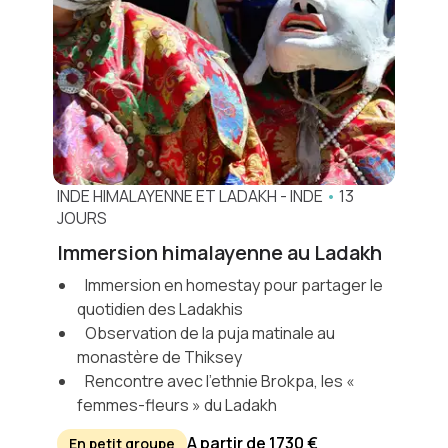
INDE HIMALAYENNE ET LADAKH
-
INDE
•
13
JOURS
Immersion himalayenne au Ladakh
Immersion en homestay pour partager le
quotidien des Ladakhis
Observation de la puja matinale au
monastère de Thiksey
Rencontre avec l’ethnie Brokpa, les «
femmes-fleurs » du Ladakh
A partir de 1730 €
En petit groupe