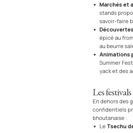
Marchés et a
stands propos
savoir-faire 
Découvertes 
épicé au from
au beurre salé
Animations p
Summer Festiv
yack et des a
Les festivals
En dehors des g
confidentiels p
bhoutanaise :
Le
Tsechu d