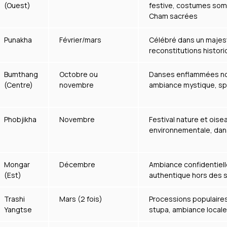
(Ouest)
festive, costumes so
Cham sacrées
Punakha
Février/mars
Célébré dans un majes
reconstitutions histor
Bumthang
Octobre ou
Danses enflammées no
(Centre)
novembre
ambiance mystique, spir
Phobjikha
Novembre
Festival nature et oisea
environnementale, da
Mongar
Décembre
Ambiance confidentiell
(Est)
authentique hors des s
Trashi
Mars (2 fois)
Processions populaires
Yangtse
stupa, ambiance locale