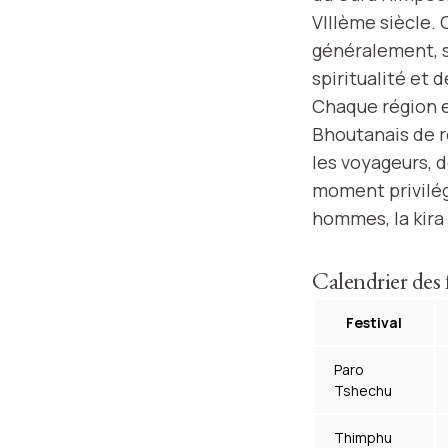
VIIIème siècle. 
généralement, se
spiritualité et d
Chaque région e
Bhoutanais de re
les voyageurs, d
moment privilégi
hommes, la kira
Calendrier des f
Festival
Paro
Tshechu
Thimphu