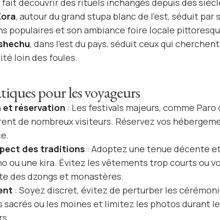
 fait découvrir des rituels inchangés depuis des siècl
Kora
, autour du grand stupa blanc de l’est, séduit par 
s populaires et son ambiance foire locale pittoresqu
shechu
, dans l’est du pays, séduit ceux qui cherchent 
ité loin des foules.
atiques pour les voyageurs
n et réservation
: Les festivals majeurs, comme Paro
irent de nombreux visiteurs. Réservez vos hébergeme
ce.
pect des traditions
: Adoptez une tenue décente et,
o ou une kira. Évitez les vêtements trop courts ou v
nte des dzongs et monastères.
ent
: Soyez discret, évitez de perturber les cérémon
s sacrés ou les moines et limitez les photos durant l
rs.