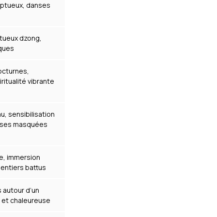
mptueux, danses
tueux dzong,
iques
cturnes,
itualité vibrante
u, sensibilisation
nses masquées
e, immersion
entiers battus
 autour d’un
 et chaleureuse