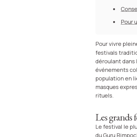
Consei
Pour 
Pour vivre plei
festivals tradit
déroulant dans l
événements col
population en li
masques express
rituels.
Les grands 
Le festival le pl
du Guru Rimpoc