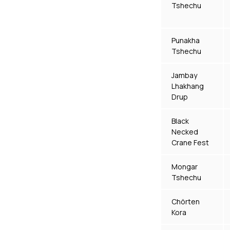
Tshechu
Punakha
Tshechu
Jambay
Lhakhang
Drup
Black
Necked
Crane Fest
Mongar
Tshechu
Chörten
Kora