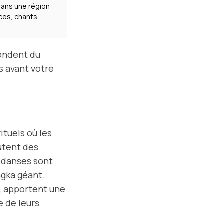
dans une région
aces, chants
pendent du
s avant votre
ituels où les
utent des
s danses sont
ngka géant.
, apportent une
e de leurs