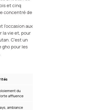
ois et cinq
ble concentré de
t l’occasion aux
 la vie et, pour
utan. C’est un
e gho pour les
.
rités
loiement du
forte affluence
 pays, ambiance