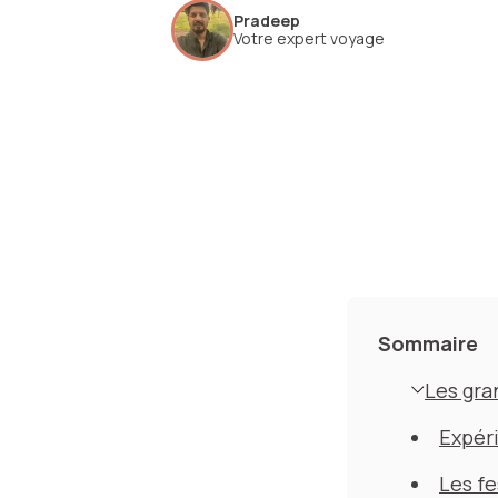
Pradeep
Votre expert voyage
Sommaire
Les gra
Expéri
Les fe