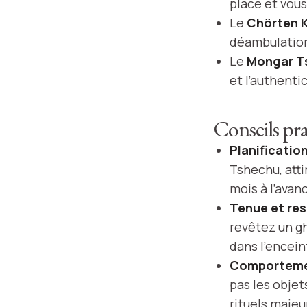
place et vous
Le
Chörten 
déambulation
Le
Mongar T
et l’authentic
Conseils pr
Planificatio
Tshechu, att
mois à l’avan
Tenue et res
revêtez un gh
dans l’encei
Comportem
pas les objet
rituels majeu