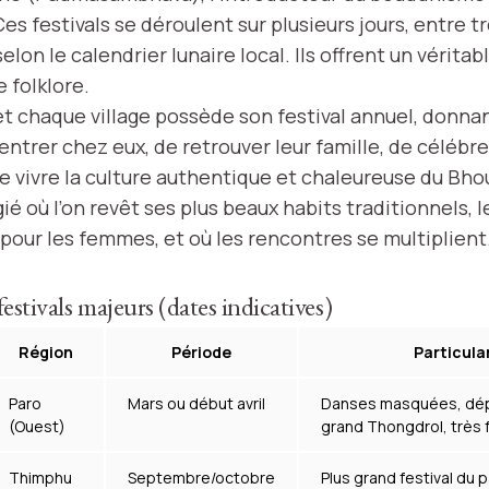
Ces festivals se déroulent sur plusieurs jours, entre tr
lon le calendrier lunaire local. Ils offrent un vérita
e folklore.
t chaque village possède son festival annuel, donnan
ntrer chez eux, de retrouver leur famille, de célébrer
e vivre la culture authentique et chaleureuse du Bho
é où l’on revêt ses plus beaux habits traditionnels, l
 pour les femmes, et où les rencontres se multiplient
estivals majeurs (dates indicatives)
Région
Période
Particula
Paro
Mars ou début avril
Danses masquées, dép
(Ouest)
grand Thongdrol, très 
Thimphu
Septembre/octobre
Plus grand festival du