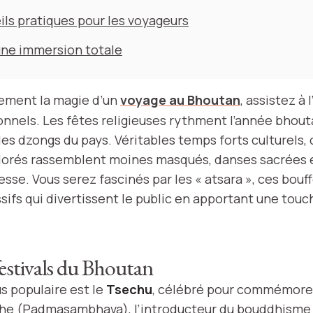
ls pratiques pour les voyageurs
une immersion totale
nement la magie d’un
voyage au Bhoutan
, assistez à 
ionnels. Les fêtes religieuses rythment l’année bhout
es dzongs du pays. Véritables temps forts culturels, 
orés rassemblent moines masqués, danses sacrées 
esse. Vous serez fascinés par les « atsara », ces bouf
ifs qui divertissent le public en apportant une touc
festivals du Bhoutan
us populaire est le
Tsechu
, célébré pour commémorer 
he (Padmasambhava), l’introducteur du bouddhisme