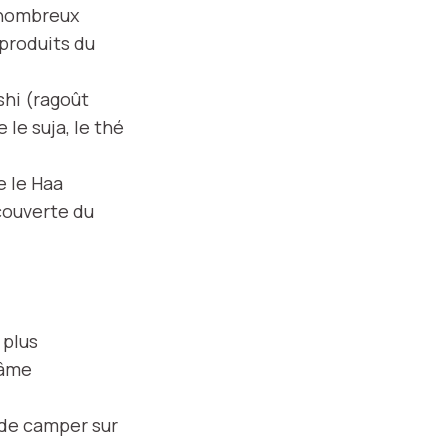
 nombreux
 produits du
shi (ragoût
le suja, le thé
 le Haa
écouverte du
 plus
’âme
 de camper sur