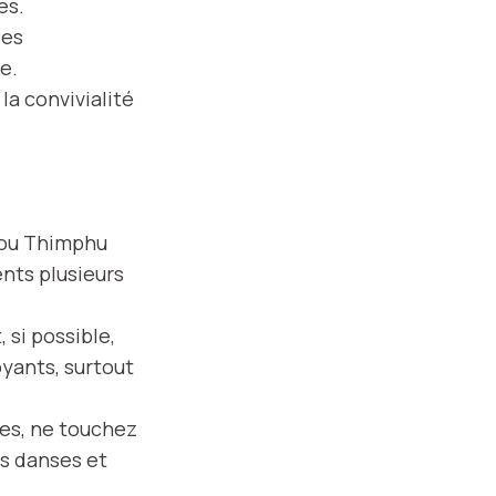
es.
ses
e.
la convivialité
 ou Thimphu
nts plusieurs
 si possible,
oyants, surtout
ies, ne touchez
es danses et