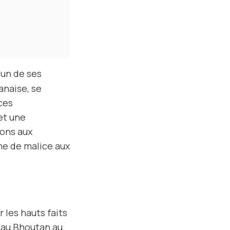
l’un de ses
anaise, se
ces
et une
fons aux
he de malice aux
les hauts faits
 au Bhoutan au