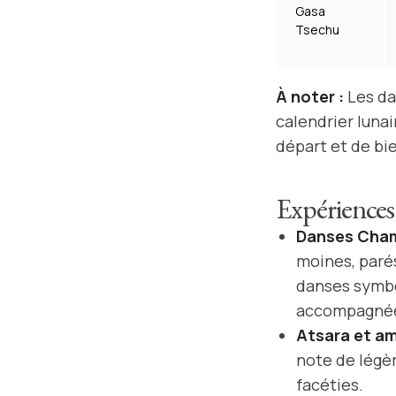
Gasa
Tsechu
À noter :
Les da
calendrier luna
départ et de bie
Expériences 
Danses Cham
moines, paré
danses symbol
accompagnées
Atsara et am
note de légèr
facéties.