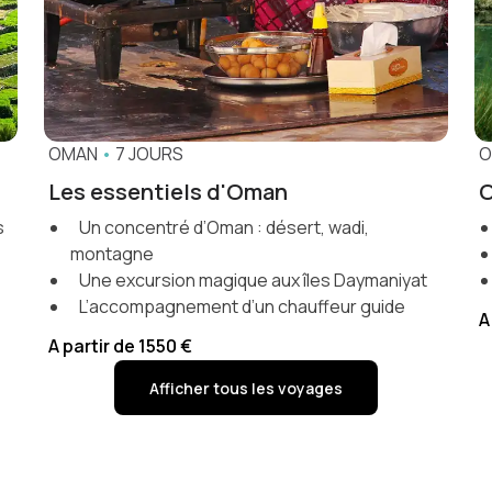
OMAN
•
7 JOURS
O
Les essentiels d'Oman
O
s
Un concentré d’Oman : désert, wadi,
montagne
Une excursion magique aux îles Daymaniyat
L’accompagnement d’un chauffeur guide
A
A partir de 1550 €
Afficher tous les voyages