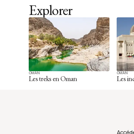
Explorer
OMAN
OMAN
Les treks en Oman
Les i
Accéde