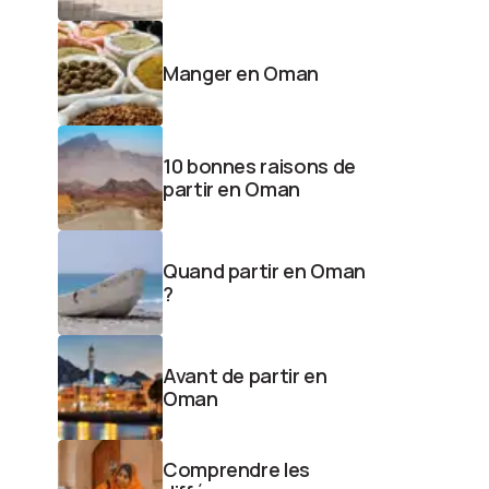
Manger en Oman
10 bonnes raisons de
partir en Oman
Quand partir en Oman
?
Avant de partir en
Oman
Comprendre les