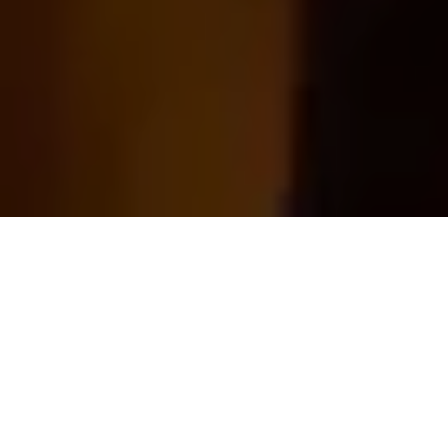
Explorez tous nos guides
Accédez à l'intégralité de nos 500+ guides
classés par destination
Voir tous les guides de A à Z