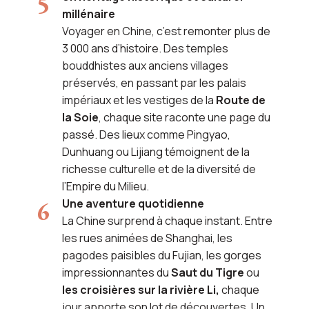
millénaire
Voyager en Chine, c’est remonter plus de
3 000 ans d’histoire. Des temples
bouddhistes aux anciens villages
préservés, en passant par les palais
impériaux et les vestiges de la
Route de
la Soie
, chaque site raconte une page du
passé. Des lieux comme Pingyao,
Dunhuang ou Lijiang témoignent de la
richesse culturelle et de la diversité de
l’Empire du Milieu.
Une aventure quotidienne
La Chine surprend à chaque instant. Entre
les rues animées de Shanghai, les
pagodes paisibles du Fujian, les gorges
impressionnantes du
Saut du Tigre
ou
les croisières sur la rivière Li,
chaque
jour apporte son lot de découvertes. Un