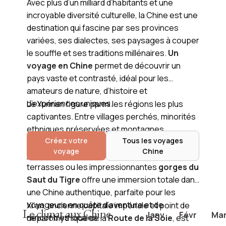
Avec plus d’un milliard d’habitants et une
incroyable diversité culturelle, la Chine est une
destination qui fascine par ses provinces
variées, ses dialectes, ses paysages à couper
le souffle et ses traditions millénaires.
Un
voyage en Chine
permet de découvrir un
pays vaste et contrasté, idéal pour les
amateurs de nature, d’histoire et
d’expériences uniques.
Le Yunnan figure parmi les régions les plus
captivantes. Entre villages perchés, minorités
ethniques préservées et montagnes
Créez votre
Tous les voyages
embrumées, cette province est un véritable
voyage
Chine
joyau.
Un trek à travers les rizières
en
terrasses ou les impressionnantes
gorges du
Saut du Tigre
offre une immersion totale dans
une Chine authentique, parfaite pour les
voyageurs en quête d’aventure et de
Xi’an, ancienne capitale impériale et point de
Le climat aux Chine
Janv
Févr
Ma
rencontres locales.
départ mythique de la
Route de la Soie
, est