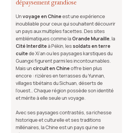
dépaysement grandiose
Un
voyage en Chine
est une expérience
inoubliable pour ceux qui souhaitent découvrir
un pays aux multiples facettes. Des sites
emblématiques comme la
Grande Muraille
, la
Cité Interdite
à Pékin, les
soldats en terre
cuite
de Xi’an ou les paysages karstiques du
Guangxi figurent parmi les incontournables.
Mais un
circuit en Chine
offre bien plus
encore : rizières en terrasses du Yunnan,
villages tibétains du Sichuan, déserts de
l’ouest… Chaque région possède son identité
et mérite à elle seule un voyage.
Avec ses paysages contrastés, sa richesse
historique et culturelle et ses traditions
millénaires, la Chine est un pays qui ne se