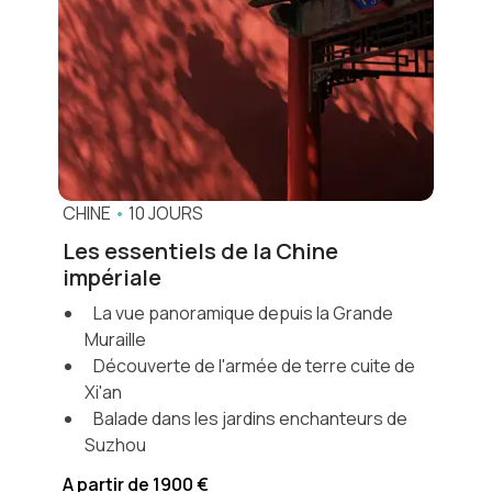
vous ressemble. Vous pouvez nous contacter
par mail ou téléphone ou bien venir nous voir
dans notre agence de Paris.
Voir plus
CHINE
•
10 JOURS
Les essentiels de la Chine
impériale
La vue panoramique depuis la Grande
Muraille
Découverte de l'armée de terre cuite de
Xi'an
Balade dans les jardins enchanteurs de
Suzhou
A partir de 1900 €